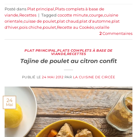
Posté dans
Plat principal
,
Plats complets à base de
viande
,
Recettes
|
Tagged
cocotte minute
,
courge
,
cuisine
orientale
,
cuisse de poulet
,
plat chaud
,
plat d'automne
,
plat
d'hiver
,
pois chiche
,
poulet
,
Recette au Cookéo
,
volaille
2
Commentaires
PLAT PRINCIPAL
,
PLATS COMPLETS À BASE DE
VIANDE
,
RECETTES
Tajine de poulet au citron confit
PUBLIÉ LE
24 MAI 2012
PAR
LA CUISINE DE CIRCÉE
24
Mai