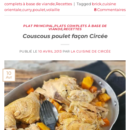
complets à base de viande
,
Recettes
|
Tagged
brick
,
cuisine
orientale
,
curry
,
poulet
,
volaille
8
Commentaires
PLAT PRINCIPAL
,
PLATS COMPLETS À BASE DE
VIANDE
,
RECETTES
Couscous poulet façon Circée
PUBLIÉ LE
10 AVRIL 2013
PAR
LA CUISINE DE CIRCÉE
10
Avr