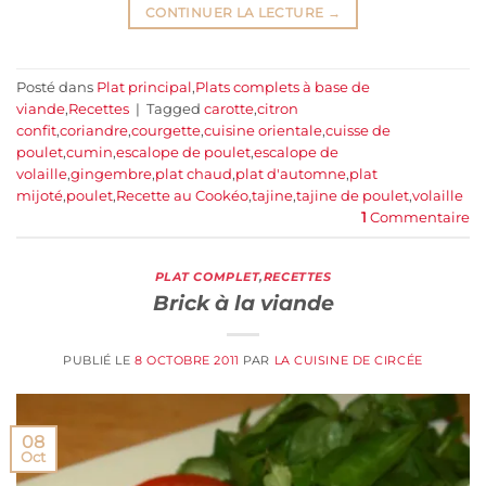
CONTINUER LA LECTURE
→
Posté dans
Plat principal
,
Plats complets à base de
viande
,
Recettes
|
Tagged
carotte
,
citron
confit
,
coriandre
,
courgette
,
cuisine orientale
,
cuisse de
poulet
,
cumin
,
escalope de poulet
,
escalope de
volaille
,
gingembre
,
plat chaud
,
plat d'automne
,
plat
mijoté
,
poulet
,
Recette au Cookéo
,
tajine
,
tajine de poulet
,
volaille
1
Commentaire
PLAT COMPLET
,
RECETTES
Brick à la viande
PUBLIÉ LE
8 OCTOBRE 2011
PAR
LA CUISINE DE CIRCÉE
08
Oct