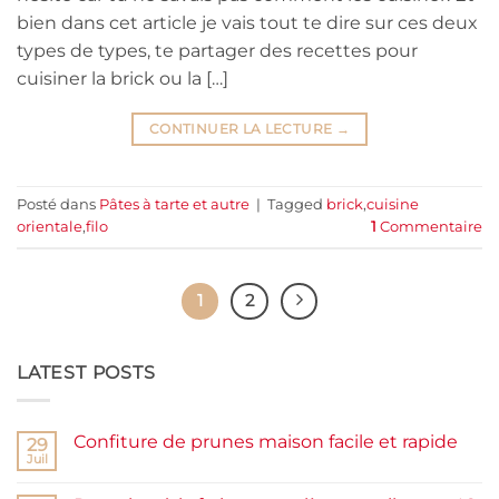
bien dans cet article je vais tout te dire sur ces deux
types de types, te partager des recettes pour
cuisiner la brick ou la […]
CONTINUER LA LECTURE
→
Posté dans
Pâtes à tarte et autre
|
Tagged
brick
,
cuisine
orientale
,
filo
1
Commentaire
1
2
LATEST POSTS
Confiture de prunes maison facile et rapide
29
Juil
Aucun
commentaire
sur