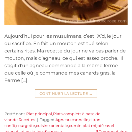
Aujourd’hui pour les musulmans, c’est l’Aïd, le jour
du sacrifice. En fait un mouton est tué selon
certains rites. Ma recette du jour ne va pas parler de
mouton, mais d’agneau, ce qui est assez proche. Il
s’agit d’un agneau commandé à la même ferme
que celle où je commande mes canards gras, la
Ferme […]
CONTINUER LA LECTURE
→
Posté dans
Plat principal
,
Plats complets à base de
viande
,
Recettes
|
Tagged
Agneau
,
cannelle
,
citron
confit
,
courgette
,
cuisine orientale
,
cumin
,
plat mijoté
,
ras el
hanout
,
tajine
,
tajine d'agneau
3
Commentaires