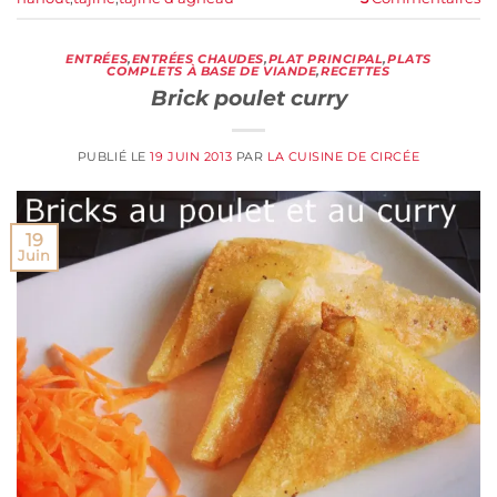
ENTRÉES
,
ENTRÉES CHAUDES
,
PLAT PRINCIPAL
,
PLATS
COMPLETS À BASE DE VIANDE
,
RECETTES
Brick poulet curry
PUBLIÉ LE
19 JUIN 2013
PAR
LA CUISINE DE CIRCÉE
19
Juin