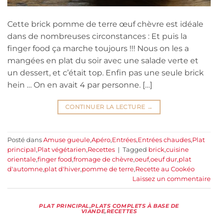
Cette brick pomme de terre œuf chèvre est idéale
dans de nombreuses circonstances : Et puis la
finger food ça marche toujours !!! Nous on les a
mangées en plat du soir avec une salade verte et
un dessert, et c’était top. Enfin pas une seule brick
hein … On en avait 4 par personne. […]
CONTINUER LA LECTURE
→
Posté dans
Amuse gueule
,
Apéro
,
Entrées
,
Entrées chaudes
,
Plat
principal
,
Plat végétarien
,
Recettes
|
Tagged
brick
,
cuisine
orientale
,
finger food
,
fromage de chèvre
,
oeuf
,
oeuf dur
,
plat
d'automne
,
plat d'hiver
,
pomme de terre
,
Recette au Cookéo
Laissez un commentaire
PLAT PRINCIPAL
,
PLATS COMPLETS À BASE DE
VIANDE
,
RECETTES