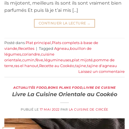
ils mijotent, meilleurs ils sont ils sont vraiment bien
parfumés Et puis là je t’ai mis […]
CONTINUER LA LECTURE
→
Posté dans
Plat principal
,
Plats complets à base de
viande
,
Recettes
|
Tagged
Agneau
,
bouillon de
légumes
,
coriandre
,
cuisine
orientale
,
cumin
,
fève
,
légumineuses
,
plat mijoté
,
pomme de
terre
,
ras el hanout
,
Recette au Cookéo
,
tajine
,
tajine d'agneau
Laissez un commentaire
ACTUALITÉS FOOD
,
BONS PLANS FOOD
,
LIVRE DE CUISINE
Livre La Cuisine Orientale au Cookéo
PUBLIÉ LE
17 MAI 2022
PAR
LA CUISINE DE CIRCÉE