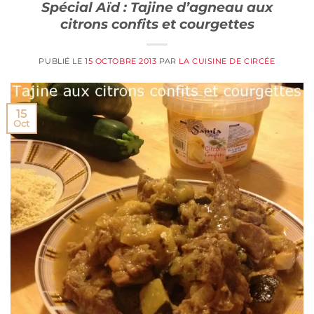
Spécial Aïd : Tajine d’agneau aux
citrons confits et courgettes
PUBLIÉ LE
15 OCTOBRE 2013
PAR
LA CUISINE DE CIRCÉE
15
Oct