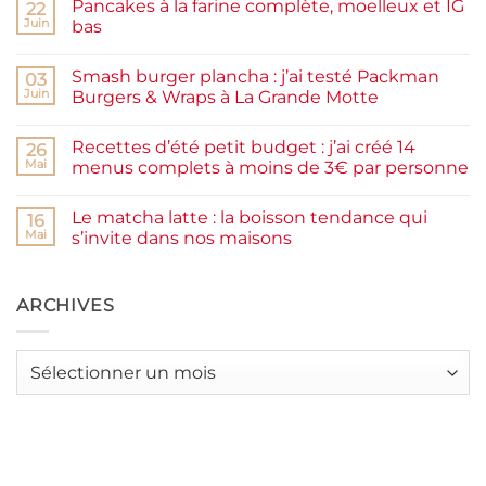
Pancakes à la farine complète, moelleux et IG
22
Confiture
de
Juin
bas
prunes
Aucun
maison
commentaire
facile
Smash burger plancha : j’ai testé Packman
sur
03
et
Pancakes
rapide
Juin
Burgers & Wraps à La Grande Motte
à
la
Aucun
farine
commentaire
Recettes d’été petit budget : j’ai créé 14
complète,
sur
26
moelleux
Smash
Mai
menus complets à moins de 3€ par personne
et
burger
IG
plancha :
Aucun
bas
j’ai
commentaire
Le matcha latte : la boisson tendance qui
testé
sur
16
Packman
Recettes
Mai
s’invite dans nos maisons
Burgers &
d’été
Wraps
petit
Aucun
à
budget
commentaire
La
:
sur
Grande
j’ai
Le
ARCHIVES
Motte
créé
matcha
14
latte
menus
:
complets
la
Archives
à
boisson
moins
tendance
de
qui
3€
s’invite
par
dans
personne
nos
maisons