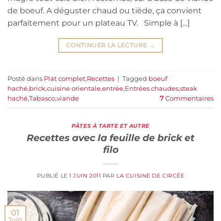
de boeuf. A déguster chaud ou tiède, ça convient
parfaitement pour un plateau TV. Simple à […]
CONTINUER LA LECTURE
→
Posté dans
Plat complet
,
Recettes
|
Tagged
boeuf
haché
,
brick
,
cuisine orientale
,
entrée
,
Entrées chaudes
,
steak
haché
,
Tabasco
,
viande
7
Commentaires
PÂTES À TARTE ET AUTRE
Recettes avec la feuille de brick et
filo
PUBLIÉ LE
1 JUIN 2011
PAR
LA CUISINE DE CIRCÉE
01
Juin