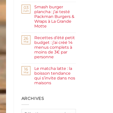
Aucun
facile
commentaire
et
Smash burger
sur
03
rapide
Pancakes
Juin
plancha : j’ai testé
à
Packman Burgers &
la
farine
Wraps à La Grande
complète,
Motte
moelleux
et
Aucun
IG
commentaire
bas
Recettes d’été petit
sur
26
Smash
Mai
budget : j’ai créé 14
burger
menus complets à
plancha :
j’ai
moins de 3€ par
testé
personne
Packman
Burgers &
Aucun
Wraps
commentaire
à
Le matcha latte : la
sur
16
La
Recettes
Mai
boisson tendance
Grande
d’été
Motte
qui s’invite dans nos
petit
budget
maisons
:
j’ai
Aucun
créé
commentaire
sur
14
Le
ARCHIVES
menus
matcha
complets
latte
à
:
moins
la
de
Archives