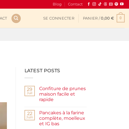
Blog
Contact
0
ACT
SE CONNECTER
PANIER /
0,00
€
LATEST POSTS
Confiture de prunes
29
Juil
maison facile et
rapide
Aucun
commentaire
Pancakes à la farine
sur
22
Confiture
Juin
complète, moelleux
de
et IG bas
prunes
maison