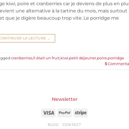
e kiwi, poire et cranberries car je deviens de plus en plu
evient une alternative à la tartine du mois, mais surtout
et que je digère beaucoup trop vite. Le porridge me
CONTINUER LA LECTURE
→
agged
cranberries
,
Il était un fruit
,
kiwi
,
petit déjeuner
,
poire
,
porridge
5
Commentai
Newsletter
Visa
PayPal
Stripe
BLOG
CONTACT