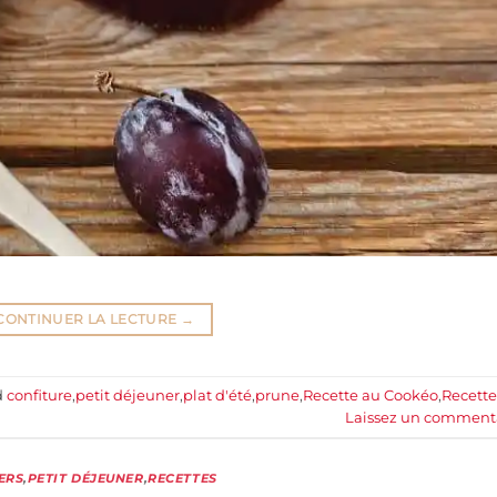
CONTINUER LA LECTURE
→
d
confiture
,
petit déjeuner
,
plat d'été
,
prune
,
Recette au Cookéo
,
Recette
Laissez un comment
ERS
,
PETIT DÉJEUNER
,
RECETTES