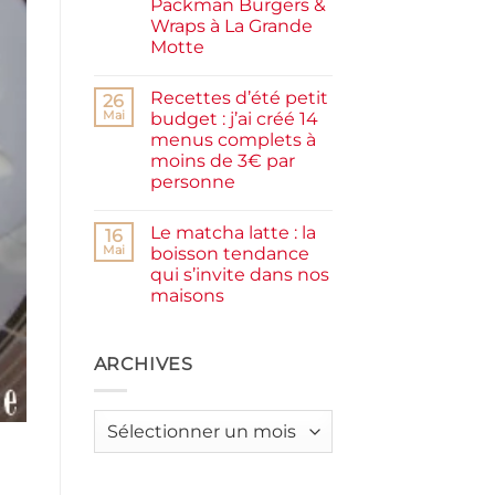
Packman Burgers &
la
farine
Wraps à La Grande
complète,
Motte
moelleux
et
Aucun
IG
commentaire
bas
Recettes d’été petit
sur
26
Smash
Mai
budget : j’ai créé 14
burger
menus complets à
plancha :
j’ai
moins de 3€ par
testé
personne
Packman
Burgers &
Aucun
Wraps
commentaire
à
Le matcha latte : la
sur
16
La
Recettes
Mai
boisson tendance
Grande
d’été
Motte
qui s’invite dans nos
petit
budget
maisons
:
j’ai
Aucun
créé
commentaire
sur
14
Le
ARCHIVES
menus
matcha
complets
latte
à
:
moins
la
de
Archives
boisson
3€
tendance
par
qui
personne
s’invite
dans