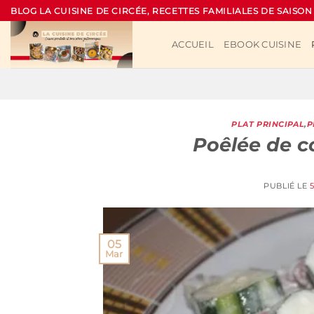
Passer
BLOG LA CUISINE DE CIRCÉE, RECETTES FAMILIALES DE SAISON
au
contenu
ACCUEIL
EBOOK CUISINE
PLAT PRINCIPAL
,
P
Poêlée de c
PUBLIÉ LE
05
Mar