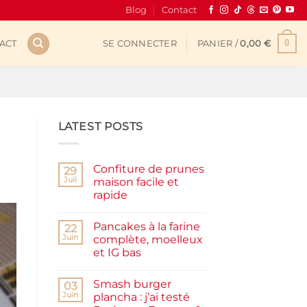
Blog
Contact
0
ACT
SE CONNECTER
PANIER /
0,00
€
LATEST POSTS
Confiture de prunes
29
Juil
maison facile et
rapide
Aucun
commentaire
Pancakes à la farine
sur
22
Confiture
Juin
complète, moelleux
de
et IG bas
prunes
maison
Aucun
facile
commentaire
et
Smash burger
sur
03
rapide
Pancakes
Juin
plancha : j’ai testé
à