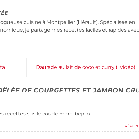
CÉE
logueuse cuisine à Montpellier (Hérault). Spécialisée en
conomique, je partage mes recettes faciles et rapides ave
.
ta
Daurade au lait de coco et curry (+vidéo)
OÊLÉE DE COURGETTES ET JAMBON CR
es recettes sus le coude merci bcp :p
RÉPON