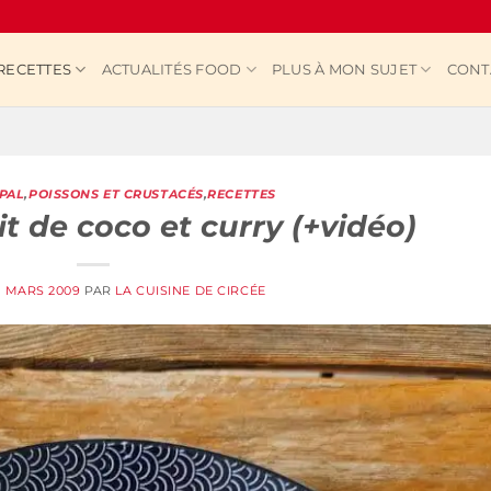
RECETTES
ACTUALITÉS FOOD
PLUS À MON SUJET
CONT
IPAL
,
POISSONS ET CRUSTACÉS
,
RECETTES
t de coco et curry (+vidéo)
6 MARS 2009
PAR
LA CUISINE DE CIRCÉE