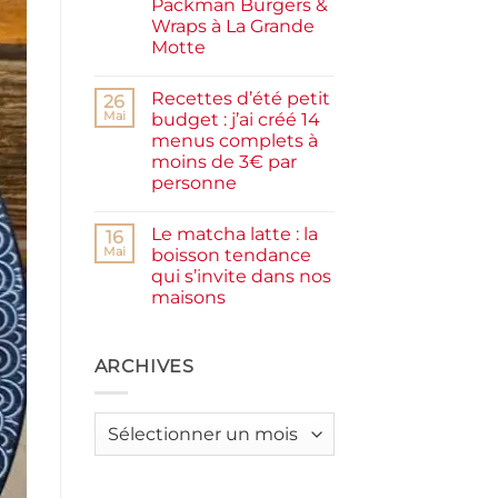
Packman Burgers &
la
farine
Wraps à La Grande
complète,
Motte
moelleux
et
Aucun
IG
commentaire
bas
Recettes d’été petit
sur
26
Smash
Mai
budget : j’ai créé 14
burger
menus complets à
plancha :
j’ai
moins de 3€ par
testé
personne
Packman
Burgers &
Aucun
Wraps
commentaire
à
Le matcha latte : la
sur
16
La
Recettes
Mai
boisson tendance
Grande
d’été
Motte
qui s’invite dans nos
petit
budget
maisons
:
j’ai
Aucun
créé
commentaire
sur
14
Le
ARCHIVES
menus
matcha
complets
latte
à
:
moins
la
de
Archives
boisson
3€
tendance
par
qui
personne
s’invite
dans