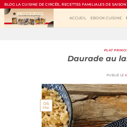
Passer
BLOG LA CUISINE DE CIRCÉE, RECETTES FAMILIALES DE SAISON
au
contenu
ACCUEIL
EBOOK CUISINE
PLAT PRINC
Daurade au lai
PUBLIÉ LE
06
Mar