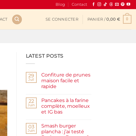
Blog
Contact
0
ACT
SE CONNECTER
PANIER /
0,00
€
LATEST POSTS
Confiture de prunes
29
Juil
maison facile et
rapide
Aucun
commentaire
Pancakes à la farine
sur
22
Confiture
Juin
complète, moelleux
de
et IG bas
prunes
maison
Aucun
facile
commentaire
et
Smash burger
sur
03
rapide
Pancakes
Juin
plancha : j’ai testé
à