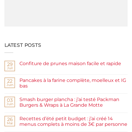
LATEST POSTS
Confiture de prunes maison facile et rapide
29
Juil
Aucun
commentaire
sur
Pancakes à la farine complète, moelleux et IG
22
Confiture
de
Juin
bas
prunes
Aucun
maison
commentaire
facile
Smash burger plancha : j’ai testé Packman
sur
03
et
Pancakes
rapide
Juin
Burgers & Wraps à La Grande Motte
à
la
Aucun
farine
commentaire
Recettes d’été petit budget : j’ai créé 14
complète,
sur
26
moelleux
Smash
Mai
menus complets à moins de 3€ par personne
et
burger
IG
plancha :
Aucun