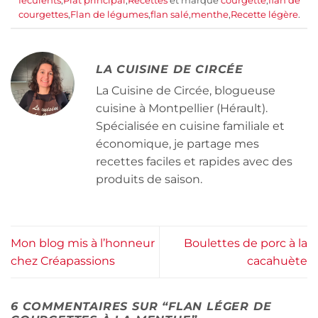
féculents
,
Plat principal
,
Recettes
et marqué
courgette
,
flan de
courgettes
,
Flan de légumes
,
flan salé
,
menthe
,
Recette légère
.
LA CUISINE DE CIRCÉE
La Cuisine de Circée, blogueuse
cuisine à Montpellier (Hérault).
Spécialisée en cuisine familiale et
économique, je partage mes
recettes faciles et rapides avec des
produits de saison.
Mon blog mis à l’honneur
Boulettes de porc à la
chez Créapassions
cacahuète
6 COMMENTAIRES SUR “
FLAN LÉGER DE