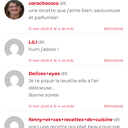
carochococo
dit:
une recette que j’aime bien, savoureuse
et parfumée!
31 MAI 2009 À 18 H 36 MIN
RÉPONDRE
LILI
dit:
hum j’adore !
31 MAI 2009 À 18 H 45 MIN
RÉPONDRE
Delices+eyes
dit:
Je te pique la recette elle a l’air
délicieuse…
Bonne soirée
31 MAI 2009 À 19 H 44 MIN
RÉPONDRE
fanny+et+ses+recettes+de+cuisine
dit:
voici une recette qui plait beaucoup par