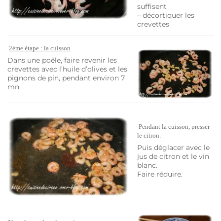
suffisent
– décortiquer les
crevettes
2ème étape : la cuisson
Dans une poêle, faire revenir les
crevettes avec l’huile d’olives et les
pignons de pin, pendant environ 7
mn.
Pendant la cuisson, presser
le citron.
Puis déglacer avec le
jus de citron et le vin
blanc.
Faire réduire.