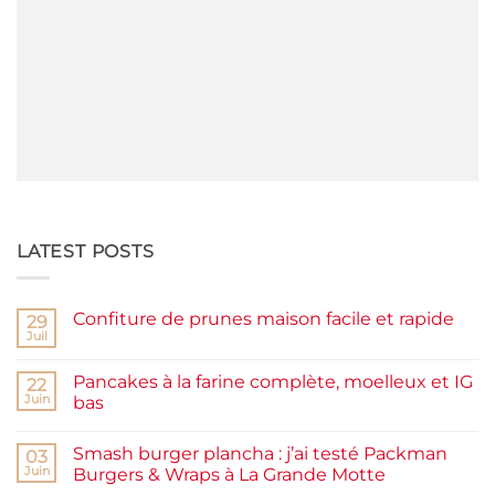
LATEST POSTS
Confiture de prunes maison facile et rapide
29
Juil
Aucun
commentaire
sur
Pancakes à la farine complète, moelleux et IG
22
Confiture
de
Juin
bas
prunes
Aucun
maison
commentaire
facile
Smash burger plancha : j’ai testé Packman
sur
03
et
Pancakes
rapide
Juin
Burgers & Wraps à La Grande Motte
à