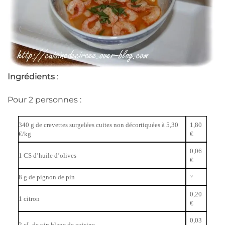
Ingrédients
:
Pour 2 personnes :
340 g de crevettes surgelées cuites non décortiquées à 5,30
1,80
€/kg
€
0,06
1 CS d’huile d’olives
€
8 g de pignon de pin
?
0,20
1 citron
€
0,03
2 cL de vin blanc de cuisine