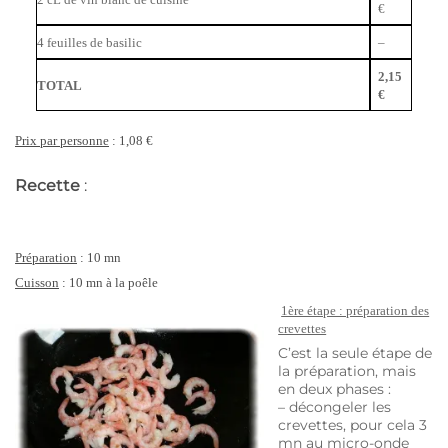
€
4 feuilles de basilic
–
2,15
TOTAL
€
Prix par personne
: 1,08 €
Recette
:
Préparation
: 10 mn
Cuisson
: 10 mn à la poêle
1ère étape : préparation des
crevettes
C’est la seule étape de
la préparation, mais
en deux phases :
– décongeler les
crevettes, pour cela 3
mn au micro-onde