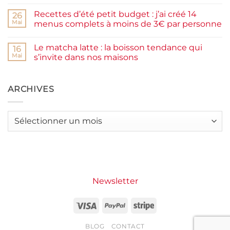
la
Aucun
farine
commentaire
Recettes d’été petit budget : j’ai créé 14
complète,
sur
26
moelleux
Smash
Mai
menus complets à moins de 3€ par personne
et
burger
IG
plancha :
Aucun
bas
j’ai
commentaire
Le matcha latte : la boisson tendance qui
testé
sur
16
Packman
Recettes
Mai
s’invite dans nos maisons
Burgers &
d’été
Wraps
petit
Aucun
à
budget
commentaire
La
:
sur
Grande
j’ai
Le
ARCHIVES
Motte
créé
matcha
14
latte
menus
:
complets
la
Archives
à
boisson
moins
tendance
de
qui
3€
s’invite
par
dans
personne
nos
maisons
Newsletter
Visa
PayPal
Stripe
BLOG
CONTACT