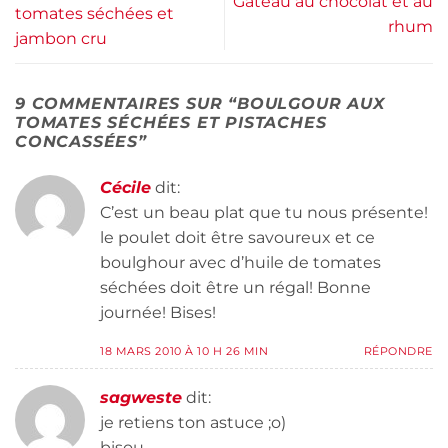
Gâteau au chocolat et au
tomates séchées et
rhum
jambon cru
9 COMMENTAIRES SUR “
BOULGOUR AUX
TOMATES SÉCHÉES ET PISTACHES
CONCASSÉES
”
Cécile
dit:
C’est un beau plat que tu nous présente!
le poulet doit être savoureux et ce
boulghour avec d’huile de tomates
séchées doit être un régal! Bonne
journée! Bises!
18 MARS 2010 À 10 H 26 MIN
RÉPONDRE
sagweste
dit:
je retiens ton astuce ;o)
bisou