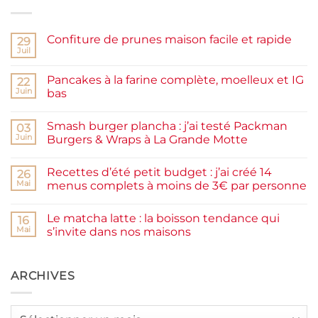
Confiture de prunes maison facile et rapide
29
Juil
Aucun
commentaire
sur
Pancakes à la farine complète, moelleux et IG
22
Confiture
de
Juin
bas
prunes
Aucun
maison
commentaire
facile
Smash burger plancha : j’ai testé Packman
sur
03
et
Pancakes
rapide
Juin
Burgers & Wraps à La Grande Motte
à
la
Aucun
farine
commentaire
Recettes d’été petit budget : j’ai créé 14
complète,
sur
26
moelleux
Smash
Mai
menus complets à moins de 3€ par personne
et
burger
IG
plancha :
Aucun
bas
j’ai
commentaire
Le matcha latte : la boisson tendance qui
testé
sur
16
Packman
Recettes
Mai
s’invite dans nos maisons
Burgers &
d’été
Wraps
petit
Aucun
à
budget
commentaire
La
:
sur
Grande
j’ai
Le
ARCHIVES
Motte
créé
matcha
14
latte
menus
:
complets
la
Archives