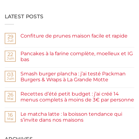
LATEST POSTS
Confiture de prunes maison facile et rapide
29
Juil
Aucun
commentaire
sur
Pancakes à la farine complète, moelleux et IG
22
Confiture
de
Juin
bas
prunes
Aucun
maison
commentaire
facile
Smash burger plancha : j’ai testé Packman
sur
03
et
Pancakes
rapide
Juin
Burgers & Wraps à La Grande Motte
à
la
Aucun
farine
commentaire
Recettes d’été petit budget : j’ai créé 14
complète,
sur
26
moelleux
Smash
Mai
menus complets à moins de 3€ par personne
et
burger
IG
plancha :
Aucun
bas
j’ai
commentaire
Le matcha latte : la boisson tendance qui
testé
sur
16
Packman
Recettes
Mai
s’invite dans nos maisons
Burgers &
d’été
Wraps
petit
Aucun
à
budget
commentaire
La
:
sur
Grande
j’ai
Le