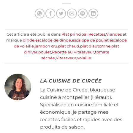
Cet article a été publié dans
Plat principal
,
Recettes
,
Viandes
et
marqué
dinde
,
escalope de dinde
,
escalope de poulet
,
escalope
de volaille
,
jambon cru
,
plat chaud
,
plat d'automne
,
plat
d'hiver
,
poulet
,
Recette au Vitasaveur
,
tomate
séchée
,
Vitasaveur
,
volaille
.
LA CUISINE DE CIRCÉE
La Cuisine de Circée, blogueuse
cuisine à Montpellier (Hérault).
Spécialisée en cuisine familiale et
économique, je partage mes
recettes faciles et rapides avec des
produits de saison.