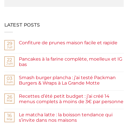
LATEST POSTS
Confiture de prunes maison facile et rapide
29
Juil
Aucun
commentaire
sur
Pancakes à la farine complète, moelleux et IG
22
Confiture
de
Juin
bas
prunes
Aucun
maison
commentaire
facile
Smash burger plancha : j’ai testé Packman
sur
03
et
Pancakes
rapide
Juin
Burgers & Wraps à La Grande Motte
à
la
Aucun
farine
commentaire
Recettes d’été petit budget : j’ai créé 14
complète,
sur
26
moelleux
Smash
Mai
menus complets à moins de 3€ par personne
et
burger
IG
plancha :
Aucun
bas
j’ai
commentaire
Le matcha latte : la boisson tendance qui
testé
sur
16
Packman
Recettes
Mai
s’invite dans nos maisons
Burgers &
d’été
Wraps
petit
Aucun