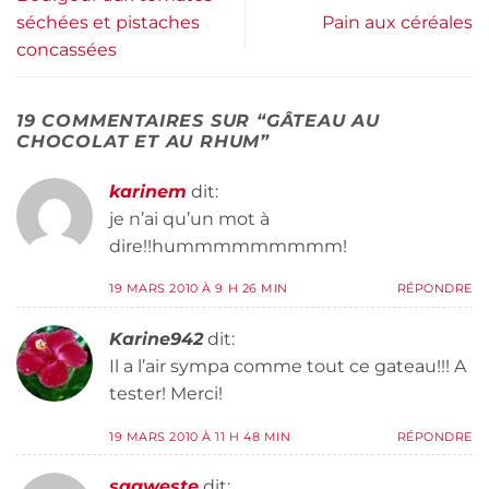
séchées et pistaches
Pain aux céréales
concassées
19 COMMENTAIRES SUR “
GÂTEAU AU
CHOCOLAT ET AU RHUM
”
karinem
dit:
je n’ai qu’un mot à
dire!!hummmmmmmmm!
19 MARS 2010 À 9 H 26 MIN
RÉPONDRE
Karine942
dit:
Il a l’air sympa comme tout ce gateau!!! A
tester! Merci!
19 MARS 2010 À 11 H 48 MIN
RÉPONDRE
sagweste
dit: