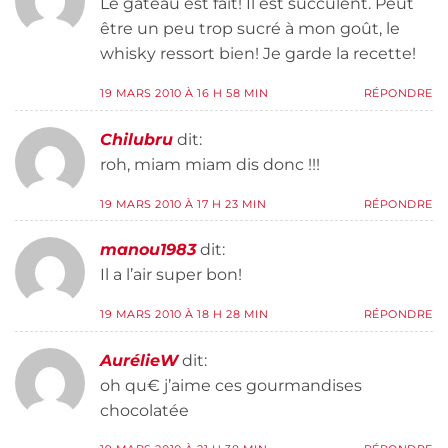
Le gâteau est fait! Il est succulent. Peut
être un peu trop sucré à mon goût, le
whisky ressort bien! Je garde la recette!
19 MARS 2010 À 16 H 58 MIN
RÉPONDRE
Chilubru
dit:
roh, miam miam dis donc !!!
19 MARS 2010 À 17 H 23 MIN
RÉPONDRE
manou1983
dit:
Il a l’air super bon!
19 MARS 2010 À 18 H 28 MIN
RÉPONDRE
AurélieW
dit:
oh qu€ j’aime ces gourmandises
chocolatée