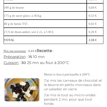
190 g de beurre
0,84 €
175 g de sucre glace, à 3€/kg
0,53 €
40 g de farine T55
0,02 €
2 CS de rhum ambré, soit 2 cL, à 13€/L
0,26 €
TOTAL
2,58 €
Recette
:
Prix par personne
: 0,43 €
Préparation
:
15
10 mn
Cuisson
:
30
25 mn au four à 200°C
Mettre le four à préchauffer à 200°C.
J’ai mis les carreaux de chocolat et
le beurre en petits morceaux dans
un saladier en verre.
J’ai mis le tout au micro-ondes
pendant 2 mn, pour que tout
fonde.