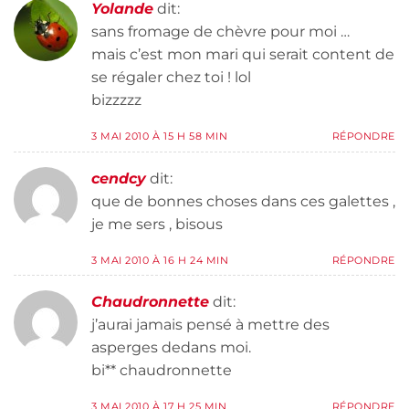
Yolande
dit:
sans fromage de chèvre pour moi …
mais c’est mon mari qui serait content de
se régaler chez toi ! lol
bizzzzz
3 MAI 2010 À 15 H 58 MIN
RÉPONDRE
cendcy
dit:
que de bonnes choses dans ces galettes ,
je me sers , bisous
3 MAI 2010 À 16 H 24 MIN
RÉPONDRE
Chaudronnette
dit:
j’aurai jamais pensé à mettre des
asperges dedans moi.
bi** chaudronnette
3 MAI 2010 À 17 H 25 MIN
RÉPONDRE