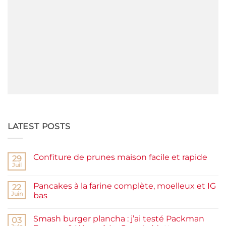
LATEST POSTS
Confiture de prunes maison facile et rapide
29
Juil
Aucun
commentaire
sur
Pancakes à la farine complète, moelleux et IG
22
Confiture
de
Juin
bas
prunes
Aucun
maison
commentaire
facile
Smash burger plancha : j’ai testé Packman
sur
03
et
Pancakes