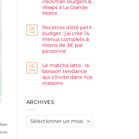
Packman Burgers &
la
farine
Wraps à La Grande
complète,
Motte
moelleux
et
Aucun
IG
commentaire
bas
Recettes d’été petit
sur
26
Smash
Mai
budget : j’ai créé 14
burger
menus complets à
plancha :
j’ai
moins de 3€ par
testé
personne
Packman
Burgers &
Aucun
Wraps
commentaire
à
Le matcha latte : la
sur
16
La
Recettes
Mai
boisson tendance
Grande
d’été
Motte
qui s’invite dans nos
petit
budget
maisons
:
j’ai
Aucun
créé
commentaire
sur
14
Le
ARCHIVES
menus
matcha
complets
latte
à
:
moins
la
de
Archives
boisson
3€
faire
tendance
par
qui
personne
serai
s’invite
dans