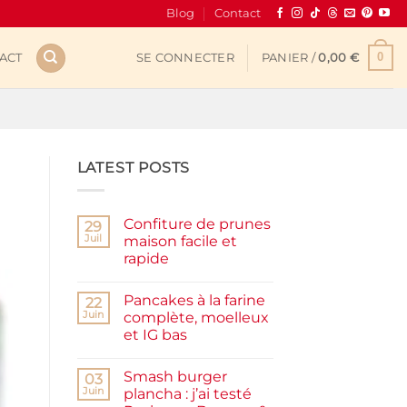
Blog
Contact
0
ACT
SE CONNECTER
PANIER /
0,00
€
LATEST POSTS
Confiture de prunes
29
Juil
maison facile et
rapide
Aucun
commentaire
Pancakes à la farine
sur
22
Confiture
Juin
complète, moelleux
de
et IG bas
prunes
maison
Aucun
facile
commentaire
et
Smash burger
sur
03
rapide
Pancakes
Juin
plancha : j’ai testé
à