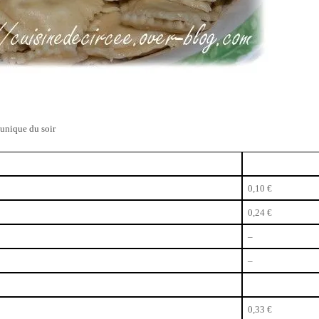
 unique du soir
0,10 €
0,24 €
–
–
0,33 €