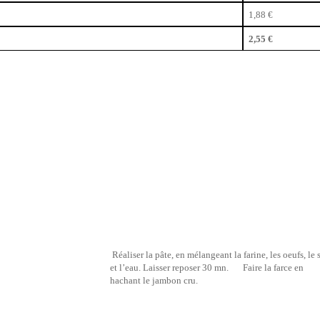
1,88 €
2,55 €
Réaliser la pâte, en mélangeant la farine, les oeufs, le 
et l’eau. Laisser reposer 30 mn.
Faire la farce en
hachant le jambon cru.