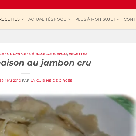
RECETTES
ACTUALITÉS FOOD
PLUS À MON SUJET
CONT
LATS COMPLETS À BASE DE VIANDE
,
RECETTES
maison au jambon cru
26 MAI 2010
PAR
LA CUISINE DE CIRCÉE