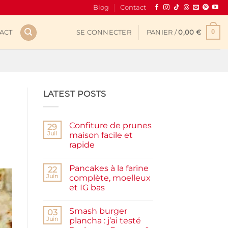
Blog
Contact
0
ACT
SE CONNECTER
PANIER /
0,00
€
LATEST POSTS
Confiture de prunes
29
Juil
maison facile et
rapide
Aucun
commentaire
Pancakes à la farine
sur
22
Confiture
Juin
complète, moelleux
de
et IG bas
prunes
maison
Aucun
facile
commentaire
et
Smash burger
sur
03
rapide
Pancakes
Juin
plancha : j’ai testé
à