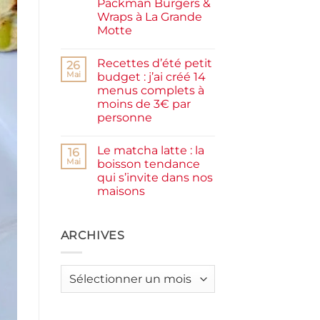
Packman Burgers &
la
farine
Wraps à La Grande
complète,
Motte
moelleux
et
Aucun
IG
commentaire
bas
Recettes d’été petit
sur
26
Smash
Mai
budget : j’ai créé 14
burger
menus complets à
plancha :
j’ai
moins de 3€ par
testé
personne
Packman
Burgers &
Aucun
Wraps
commentaire
à
Le matcha latte : la
sur
16
La
Recettes
Mai
boisson tendance
Grande
d’été
Motte
qui s’invite dans nos
petit
budget
maisons
:
j’ai
Aucun
créé
commentaire
sur
14
Le
ARCHIVES
menus
matcha
complets
latte
à
:
moins
la
de
Archives
boisson
3€
tendance
par
qui
personne
s’invite
dans