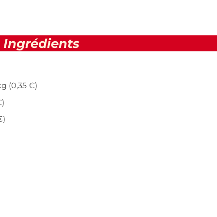
Ingrédients
g (0,35 €)
€)
€)