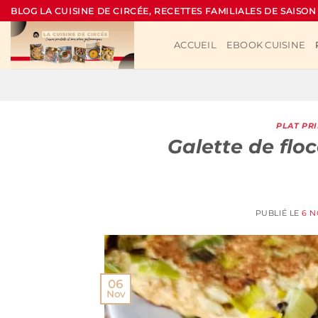
Passer
BLOG LA CUISINE DE CIRCÉE, RECETTES FAMILIALES DE SAISON
au
contenu
ACCUEIL
EBOOK CUISINE
PLAT PR
Galette de flo
PUBLIÉ LE
6 N
06
Nov