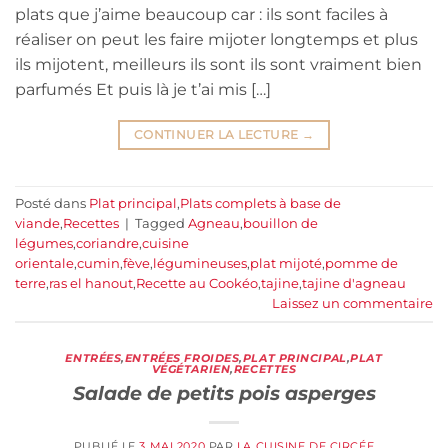
plats que j’aime beaucoup car : ils sont faciles à
réaliser on peut les faire mijoter longtemps et plus
ils mijotent, meilleurs ils sont ils sont vraiment bien
parfumés Et puis là je t’ai mis […]
CONTINUER LA LECTURE
→
Posté dans
Plat principal
,
Plats complets à base de
viande
,
Recettes
|
Tagged
Agneau
,
bouillon de
légumes
,
coriandre
,
cuisine
orientale
,
cumin
,
fève
,
légumineuses
,
plat mijoté
,
pomme de
terre
,
ras el hanout
,
Recette au Cookéo
,
tajine
,
tajine d'agneau
Laissez un commentaire
ENTRÉES
,
ENTRÉES FROIDES
,
PLAT PRINCIPAL
,
PLAT
VÉGÉTARIEN
,
RECETTES
Salade de petits pois asperges
PUBLIÉ LE
3 MAI 2020
PAR
LA CUISINE DE CIRCÉE