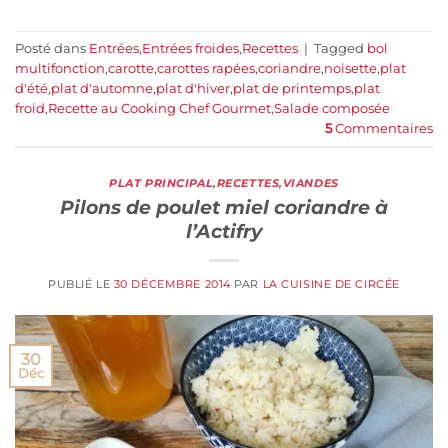
Posté dans
Entrées
,
Entrées froides
,
Recettes
|
Tagged
bol
multifonction
,
carotte
,
carottes rapées
,
coriandre
,
noisette
,
plat
d'été
,
plat d'automne
,
plat d'hiver
,
plat de printemps
,
plat
froid
,
Recette au Cooking Chef Gourmet
,
Salade composée
5
Commentaires
PLAT PRINCIPAL
,
RECETTES
,
VIANDES
Pilons de poulet miel coriandre à
l’Actifry
PUBLIÉ LE
30 DÉCEMBRE 2014
PAR
LA CUISINE DE CIRCÉE
30
Déc