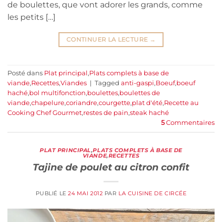
de boulettes, que vont adorer les grands, comme
les petits […]
CONTINUER LA LECTURE
→
Posté dans
Plat principal
,
Plats complets à base de
viande
,
Recettes
,
Viandes
|
Tagged
anti-gaspi
,
Boeuf
,
boeuf
haché
,
bol multifonction
,
boulettes
,
boulettes de
viande
,
chapelure
,
coriandre
,
courgette
,
plat d'été
,
Recette au
Cooking Chef Gourmet
,
restes de pain
,
steak haché
5
Commentaires
PLAT PRINCIPAL
,
PLATS COMPLETS À BASE DE
VIANDE
,
RECETTES
Tajine de poulet au citron confit
PUBLIÉ LE
24 MAI 2012
PAR
LA CUISINE DE CIRCÉE