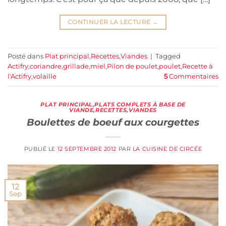
CONTINUER LA LECTURE
→
Posté dans
Plat principal
,
Recettes
,
Viandes
|
Tagged
Actifry
,
coriandre
,
grillade
,
miel
,
Pilon de poulet
,
poulet
,
Recette à
l'Actifry
,
volaille
5
Commentaires
PLAT PRINCIPAL
,
PLATS COMPLETS À BASE DE
VIANDE
,
RECETTES
,
VIANDES
Boulettes de boeuf aux courgettes
PUBLIÉ LE
12 SEPTEMBRE 2012
PAR
LA CUISINE DE CIRCÉE
12
Sep