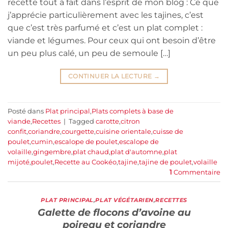
recette tout à fait dans l’esprit de mon blog : Ce que
j’apprécie particulièrement avec les tajines, c’est
que c’est très parfumé et c’est un plat complet :
viande et légumes. Pour ceux qui ont besoin d’être
un peu plus calé, un peu de semoule […]
CONTINUER LA LECTURE
→
Posté dans
Plat principal
,
Plats complets à base de
viande
,
Recettes
|
Tagged
carotte
,
citron
confit
,
coriandre
,
courgette
,
cuisine orientale
,
cuisse de
poulet
,
cumin
,
escalope de poulet
,
escalope de
volaille
,
gingembre
,
plat chaud
,
plat d'automne
,
plat
mijoté
,
poulet
,
Recette au Cookéo
,
tajine
,
tajine de poulet
,
volaille
1
Commentaire
PLAT PRINCIPAL
,
PLAT VÉGÉTARIEN
,
RECETTES
Galette de flocons d’avoine au
poireau et coriandre