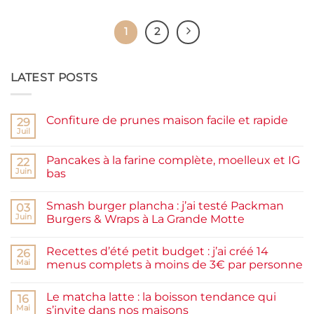
1
2
LATEST POSTS
Confiture de prunes maison facile et rapide
29
Juil
Aucun
commentaire
sur
Pancakes à la farine complète, moelleux et IG
22
Confiture
de
Juin
bas
prunes
Aucun
maison
commentaire
facile
Smash burger plancha : j’ai testé Packman
sur
03
et
Pancakes
rapide
Juin
Burgers & Wraps à La Grande Motte
à
la
Aucun
farine
commentaire
Recettes d’été petit budget : j’ai créé 14
complète,
sur
26
moelleux
Smash
Mai
menus complets à moins de 3€ par personne
et
burger
IG
plancha :
Aucun
bas
j’ai
commentaire
Le matcha latte : la boisson tendance qui
testé
sur
16
Packman
Recettes
Mai
s’invite dans nos maisons