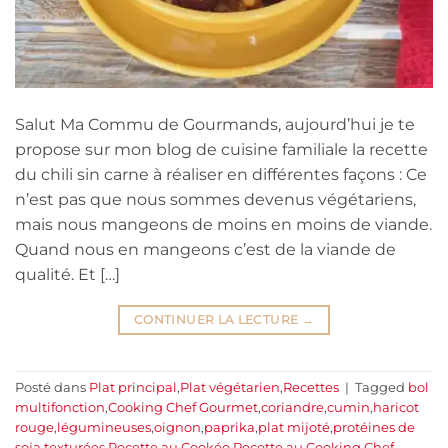
Salut Ma Commu de Gourmands, aujourd’hui je te
propose sur mon blog de cuisine familiale la recette
du chili sin carne à réaliser en différentes façons : Ce
n’est pas que nous sommes devenus végétariens,
mais nous mangeons de moins en moins de viande.
Quand nous en mangeons c’est de la viande de
qualité. Et […]
CONTINUER LA LECTURE
→
Posté dans
Plat principal
,
Plat végétarien
,
Recettes
|
Tagged
bol
multifonction
,
Cooking Chef Gourmet
,
coriandre
,
cumin
,
haricot
rouge
,
légumineuses
,
oignon
,
paprika
,
plat mijoté
,
protéines de
soja texturées
,
Recette au Cookéo
,
Recette au Cooking Chef