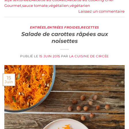
Gourmet
,
sauce tomate
,
végétalien
,
végétarien
Laissez un commentaire
ENTRÉES
,
ENTRÉES FROIDES
,
RECETTES
Salade de carottes râpées aux
noisettes
PUBLIÉ LE
15 JUIN 2015
PAR
LA CUISINE DE CIRCÉE
15
Juin