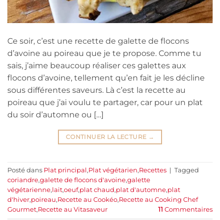
Ce soir, c’est une recette de galette de flocons
d’avoine au poireau que je te propose. Comme tu
sais, j’aime beaucoup réaliser ces galettes aux
flocons d’avoine, tellement qu’en fait je les décline
sous différentes saveurs. Là c’est la recette au
poireau que j’ai voulu te partager, car pour un plat
du soir d’automne ou […]
CONTINUER LA LECTURE
→
Posté dans
Plat principal
,
Plat végétarien
,
Recettes
|
Tagged
coriandre
,
galette de flocons d'avoine
,
galette
végétarienne
,
lait
,
oeuf
,
plat chaud
,
plat d'automne
,
plat
d'hiver
,
poireau
,
Recette au Cookéo
,
Recette au Cooking Chef
Gourmet
,
Recette au Vitasaveur
11
Commentaires