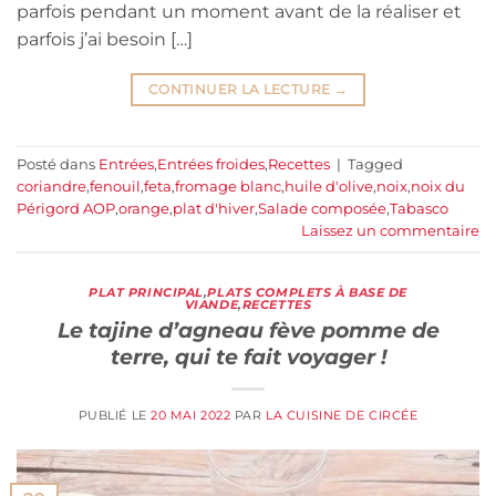
parfois pendant un moment avant de la réaliser et
parfois j’ai besoin […]
CONTINUER LA LECTURE
→
Posté dans
Entrées
,
Entrées froides
,
Recettes
|
Tagged
coriandre
,
fenouil
,
feta
,
fromage blanc
,
huile d'olive
,
noix
,
noix du
Périgord AOP
,
orange
,
plat d'hiver
,
Salade composée
,
Tabasco
Laissez un commentaire
PLAT PRINCIPAL
,
PLATS COMPLETS À BASE DE
VIANDE
,
RECETTES
Le tajine d’agneau fève pomme de
terre, qui te fait voyager !
PUBLIÉ LE
20 MAI 2022
PAR
LA CUISINE DE CIRCÉE