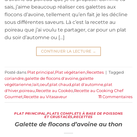
sais, j’aime beaucoup réaliser ces galettes aux
flocons d’avoine, tellement qu’en fait je les décline
sous différentes saveurs. Là c’est la recette au
poireau que j’ai voulu te partager, car pour un plat
du soir d’automne ou […]
CONTINUER LA LECTURE
→
Posté dans
Plat principal
,
Plat végétarien
,
Recettes
|
Tagged
coriandre
,
galette de flocons d'avoine
,
galette
végétarienne
,
lait
,
oeuf
,
plat chaud
,
plat d'automne
,
plat
d'hiver
,
poireau
,
Recette au Cookéo
,
Recette au Cooking Chef
Gourmet
,
Recette au Vitasaveur
11
Commentaires
PLAT PRINCIPAL
,
PLATS COMPLETS À BASE DE POISSONS
ET CRUSTACÉS
,
RECETTES
Galette de flocons d’avoine au thon