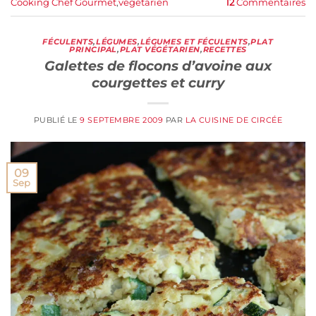
Cooking Chef Gourmet
,
végétarien
12
Commentaires
FÉCULENTS
,
LÉGUMES
,
LÉGUMES ET FÉCULENTS
,
PLAT
PRINCIPAL
,
PLAT VÉGÉTARIEN
,
RECETTES
Galettes de flocons d’avoine aux
courgettes et curry
PUBLIÉ LE
9 SEPTEMBRE 2009
PAR
LA CUISINE DE CIRCÉE
09
Sep