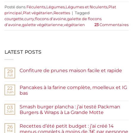
Posté dans
Féculents
,
Légumes
,
Légumes et féculents
,
Plat
principal
,
Plat végétarien
,
Recettes
|
Tagged
courgette
,
curry
,
flocons d'avoine
,
galette de flocons
d'avoine
,
galette végétarienne
,
végétarien
23
Commentaires
LATEST POSTS
Confiture de prunes maison facile et rapide
29
Juil
Aucun
commentaire
sur
Pancakes à la farine complète, moelleux et IG
22
Confiture
de
Juin
bas
prunes
Aucun
maison
commentaire
facile
Smash burger plancha : j’ai testé Packman
sur
03
et
Pancakes
rapide
Juin
Burgers & Wraps à La Grande Motte
à
la
Aucun
farine
commentaire
Recettes d’été petit budget : j’ai créé 14
complète,
sur
26
moelleux
Smash
Mai
menus complets à moins de 3€ par personne