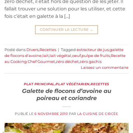
zéro déchet, il était hors de question de les jeter. Il
fallait trouver une solution pour les utiliser, et cette
fois c’était en galette à la […]
CONTINUER LA LECTURE
→
Posté dans
Divers
,
Recettes
|
Tagged
extracteur de jus
,
galette
de flocons d'avoine
,
lait
,
lait végétal
,
oeuf
,
pulpe de fruits
,
Recette
au Cooking Chef Gourmet
,
zéro déchet
,
zéro gachis
Laissez un commentaire
PLAT PRINCIPAL
,
PLAT VÉGÉTARIEN
,
RECETTES
Galette de flocons d’avoine au
poireau et coriandre
PUBLIÉ LE
6 NOVEMBRE 2010
PAR
LA CUISINE DE CIRCÉE