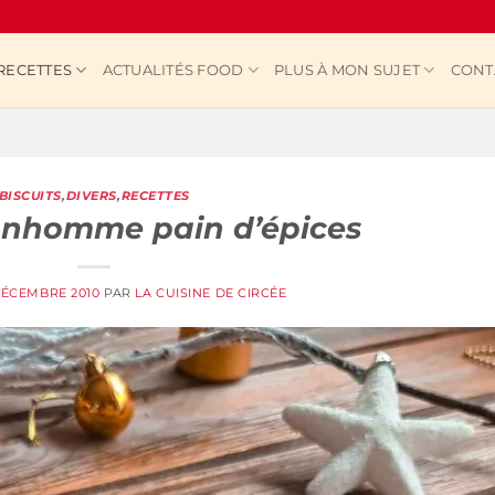
RECETTES
ACTUALITÉS FOOD
PLUS À MON SUJET
CONT
BISCUITS
,
DIVERS
,
RECETTES
onhomme pain d’épices
DÉCEMBRE 2010
PAR
LA CUISINE DE CIRCÉE