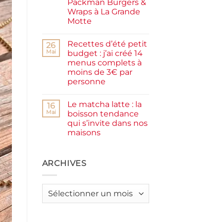
Packman Burgers &
la
farine
Wraps à La Grande
complète,
Motte
moelleux
et
Aucun
IG
commentaire
bas
Recettes d’été petit
sur
26
Smash
Mai
budget : j’ai créé 14
burger
menus complets à
plancha :
j’ai
moins de 3€ par
testé
personne
Packman
Burgers &
Aucun
Wraps
commentaire
à
Le matcha latte : la
sur
16
La
Recettes
Mai
boisson tendance
Grande
d’été
Motte
qui s’invite dans nos
petit
budget
maisons
:
j’ai
Aucun
créé
commentaire
sur
14
Le
ARCHIVES
menus
matcha
complets
latte
à
:
moins
la
de
Archives
boisson
3€
tendance
par
qui
personne
s’invite
dans