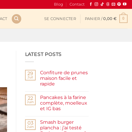
Blog
Contact
0
ACT
SE CONNECTER
PANIER /
0,00
€
LATEST POSTS
Confiture de prunes
29
Juil
maison facile et
rapide
Aucun
commentaire
Pancakes à la farine
sur
22
Confiture
Juin
complète, moelleux
de
et IG bas
prunes
maison
Aucun
facile
commentaire
et
Smash burger
sur
03
rapide
Pancakes
Juin
plancha : j’ai testé
à