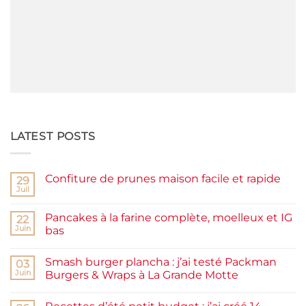
LATEST POSTS
Confiture de prunes maison facile et rapide
29
Juil
Aucun
commentaire
sur
Pancakes à la farine complète, moelleux et IG
22
Confiture
de
Juin
bas
prunes
Aucun
maison
commentaire
facile
Smash burger plancha : j’ai testé Packman
sur
03
et
Pancakes
rapide
Juin
Burgers & Wraps à La Grande Motte
à
la
Aucun
farine
commentaire
complète,
sur