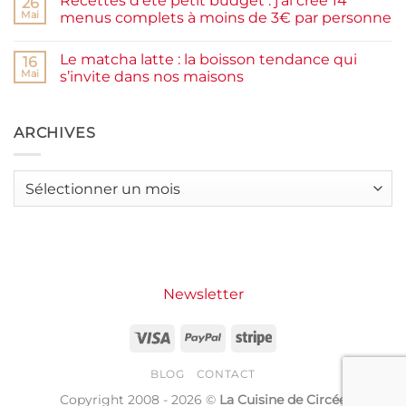
Recettes d’été petit budget : j’ai créé 14
26
moelleux
Smash
Mai
menus complets à moins de 3€ par personne
et
burger
IG
plancha :
Aucun
bas
j’ai
commentaire
Le matcha latte : la boisson tendance qui
testé
sur
16
Packman
Recettes
Mai
s’invite dans nos maisons
Burgers &
d’été
Wraps
petit
Aucun
à
budget
commentaire
La
:
sur
Grande
j’ai
Le
ARCHIVES
Motte
créé
matcha
14
latte
menus
:
complets
la
Archives
à
boisson
moins
tendance
de
qui
3€
s’invite
par
dans
personne
nos
maisons
Newsletter
Visa
PayPal
Stripe
BLOG
CONTACT
Copyright 2008 - 2026 ©
La Cuisine de Circée