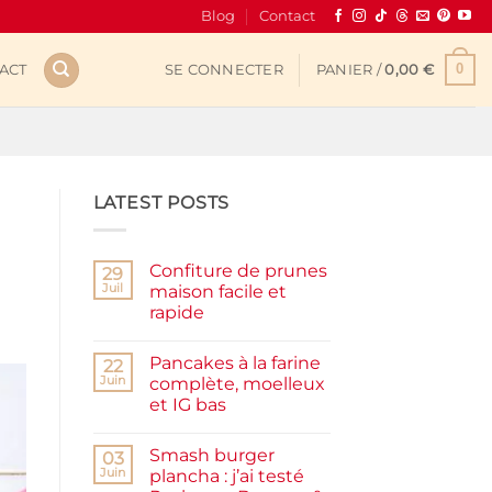
Blog
Contact
0
ACT
SE CONNECTER
PANIER /
0,00
€
LATEST POSTS
Confiture de prunes
29
Juil
maison facile et
rapide
Aucun
commentaire
Pancakes à la farine
sur
22
Confiture
Juin
complète, moelleux
de
et IG bas
prunes
maison
Aucun
facile
commentaire
et
Smash burger
sur
03
rapide
Pancakes
Juin
plancha : j’ai testé
à