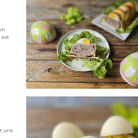
un
 est
t une