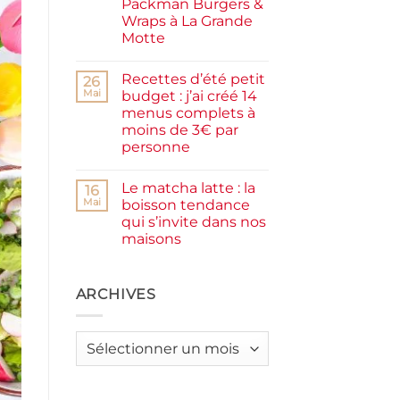
Packman Burgers &
la
farine
Wraps à La Grande
complète,
Motte
moelleux
et
Aucun
IG
commentaire
bas
Recettes d’été petit
sur
26
Smash
Mai
budget : j’ai créé 14
burger
menus complets à
plancha :
j’ai
moins de 3€ par
testé
personne
Packman
Burgers &
Aucun
Wraps
commentaire
à
Le matcha latte : la
sur
16
La
Recettes
Mai
boisson tendance
Grande
d’été
Motte
qui s’invite dans nos
petit
budget
maisons
:
j’ai
Aucun
créé
commentaire
sur
14
Le
ARCHIVES
menus
matcha
complets
latte
à
:
moins
la
de
Archives
boisson
3€
tendance
par
qui
personne
s’invite
dans