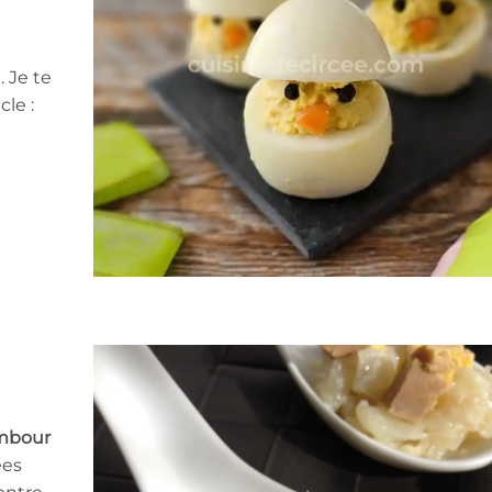
. Je te
cle :
ambour
ées