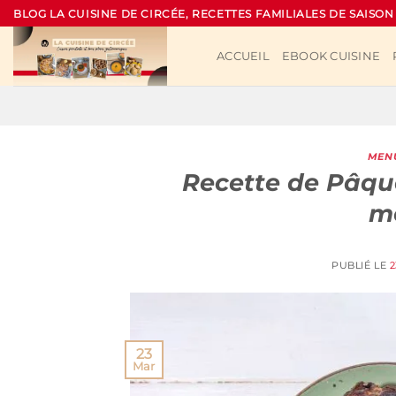
Passer
BLOG LA CUISINE DE CIRCÉE, RECETTES FAMILIALES DE SAISON
au
contenu
ACCUEIL
EBOOK CUISINE
MENU
Recette de Pâque
me
PUBLIÉ LE
2
23
Mar