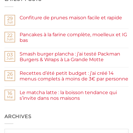
Confiture de prunes maison facile et rapide
29
Juil
Aucun
commentaire
sur
Pancakes à la farine complète, moelleux et IG
22
Confiture
de
Juin
bas
prunes
Aucun
maison
commentaire
facile
Smash burger plancha : j’ai testé Packman
sur
03
et
Pancakes
rapide
Juin
Burgers & Wraps à La Grande Motte
à
la
Aucun
farine
commentaire
Recettes d’été petit budget : j’ai créé 14
complète,
sur
26
moelleux
Smash
Mai
menus complets à moins de 3€ par personne
et
burger
IG
plancha :
Aucun
bas
j’ai
commentaire
Le matcha latte : la boisson tendance qui
testé
sur
16
Packman
Recettes
Mai
s’invite dans nos maisons
Burgers &
d’été
Wraps
petit
Aucun
à
budget
commentaire
La
:
sur
Grande
j’ai
Le
ARCHIVES
Motte
créé
matcha
14
latte
menus
:
complets
la
Archives