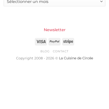
à
boisson
moins
tendance
de
qui
3€
s’invite
par
dans
personne
nos
maisons
Newsletter
Visa
PayPal
Stripe
BLOG
CONTACT
Copyright 2008 - 2026 ©
La Cuisine de Circée