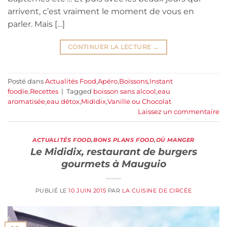
arrivent, c’est vraiment le moment de vous en
parler. Mais […]
CONTINUER LA LECTURE
→
Posté dans
Actualités Food
,
Apéro
,
Boissons
,
Instant
foodie
,
Recettes
|
Tagged
boisson sans alcool
,
eau
aromatisée
,
eau détox
,
Mididix
,
Vanille ou Chocolat
Laissez un commentaire
ACTUALITÉS FOOD
,
BONS PLANS FOOD
,
OÙ MANGER
Le Mididix, restaurant de burgers
gourmets à Mauguio
PUBLIÉ LE
10 JUIN 2015
PAR
LA CUISINE DE CIRCÉE