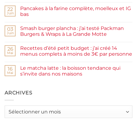
commentaire
sur
Pancakes à la farine complète, moelleux et IG
22
Confiture
de
Juin
bas
prunes
Aucun
maison
commentaire
facile
Smash burger plancha : j’ai testé Packman
sur
03
et
Pancakes
rapide
Juin
Burgers & Wraps à La Grande Motte
à
la
Aucun
farine
commentaire
Recettes d’été petit budget : j’ai créé 14
complète,
sur
26
moelleux
Smash
Mai
menus complets à moins de 3€ par personne
et
burger
IG
plancha :
Aucun
bas
j’ai
commentaire
Le matcha latte : la boisson tendance qui
testé
sur
16
Packman
Recettes
Mai
s’invite dans nos maisons
Burgers &
d’été
Wraps
petit
Aucun
à
budget
commentaire
La
:
sur
Grande
j’ai
Le
ARCHIVES
Motte
créé
matcha
14
latte
menus
:
complets
la
Archives
à
boisson
moins
tendance
de
qui
3€
s’invite
par
dans
personne
nos
maisons