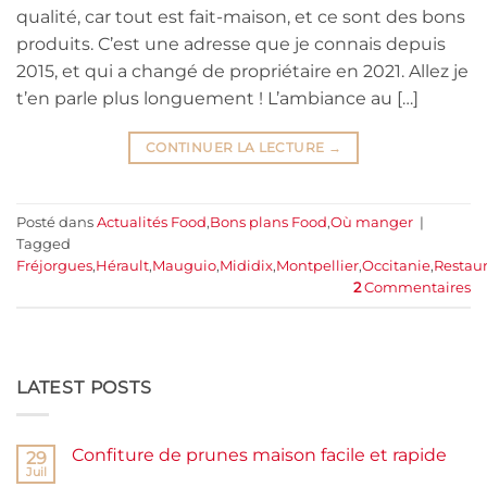
qualité, car tout est fait-maison, et ce sont des bons
produits. C’est une adresse que je connais depuis
2015, et qui a changé de propriétaire en 2021. Allez je
t’en parle plus longuement ! L’ambiance au […]
CONTINUER LA LECTURE
→
Posté dans
Actualités Food
,
Bons plans Food
,
Où manger
|
Tagged
Fréjorgues
,
Hérault
,
Mauguio
,
Mididix
,
Montpellier
,
Occitanie
,
Restaur
2
Commentaires
LATEST POSTS
Confiture de prunes maison facile et rapide
29
Juil
Aucun