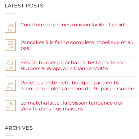
LATEST POSTS
Confiture de prunes maison facile et rapide
29
Juil
Aucun
commentaire
sur
Pancakes à la farine complète, moelleux et IG
22
Confiture
de
Juin
bas
prunes
Aucun
maison
commentaire
facile
Smash burger plancha : j’ai testé Packman
sur
03
et
Pancakes
rapide
Juin
Burgers & Wraps à La Grande Motte
à
la
Aucun
farine
commentaire
Recettes d’été petit budget : j’ai créé 14
complète,
sur
26
moelleux
Smash
Mai
menus complets à moins de 3€ par personne
et
burger
IG
plancha :
Aucun
bas
j’ai
commentaire
Le matcha latte : la boisson tendance qui
testé
sur
16
Packman
Recettes
Mai
s’invite dans nos maisons
Burgers &
d’été
Wraps
petit
Aucun
à
budget
commentaire
La
:
sur
Grande
j’ai
Le
ARCHIVES
Motte
créé
matcha
14
latte