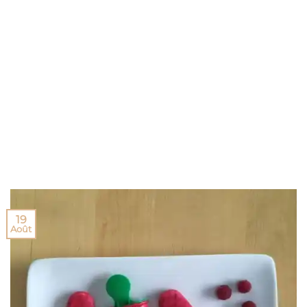
19
Août