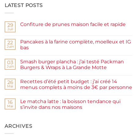
LATEST POSTS
Confiture de prunes maison facile et rapide
29
Juil
Aucun
commentaire
sur
Pancakes à la farine complète, moelleux et IG
22
Confiture
de
Juin
bas
prunes
Aucun
maison
commentaire
facile
Smash burger plancha : j’ai testé Packman
sur
03
et
Pancakes
rapide
Juin
Burgers & Wraps à La Grande Motte
à
la
Aucun
farine
commentaire
Recettes d’été petit budget : j’ai créé 14
complète,
sur
26
moelleux
Smash
Mai
menus complets à moins de 3€ par personne
et
burger
IG
plancha :
Aucun
bas
j’ai
commentaire
Le matcha latte : la boisson tendance qui
testé
sur
16
Packman
Recettes
Mai
s’invite dans nos maisons
Burgers &
d’été
Wraps
petit
Aucun
à
budget
commentaire
La
:
sur
Grande
j’ai
Le
ARCHIVES
Motte
créé
matcha
14
latte
menus
: