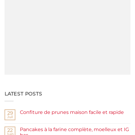
LATEST POSTS
Confiture de prunes maison facile et rapide
29
Juil
Aucun
commentaire
sur
Pancakes à la farine complète, moelleux et IG
22
Confiture
de
Juin