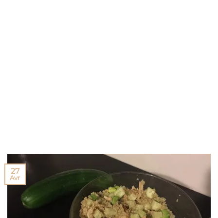
27
Avr