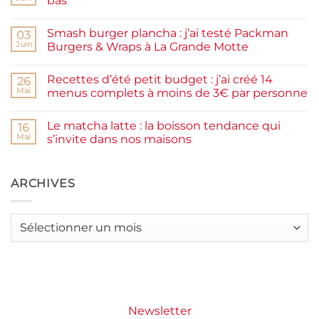
bas
prunes
Aucun
maison
commentaire
facile
Smash burger plancha : j’ai testé Packman
sur
03
et
Pancakes
rapide
Juin
Burgers & Wraps à La Grande Motte
à
la
Aucun
farine
commentaire
Recettes d’été petit budget : j’ai créé 14
complète,
sur
26
moelleux
Smash
Mai
menus complets à moins de 3€ par personne
et
burger
IG
plancha :
Aucun
bas
j’ai
commentaire
Le matcha latte : la boisson tendance qui
testé
sur
16
Packman
Recettes
Mai
s’invite dans nos maisons
Burgers &
d’été
Wraps
petit
Aucun
à
budget
commentaire
La
:
sur
Grande
j’ai
Le
ARCHIVES
Motte
créé
matcha
14
latte
menus
:
complets
la
Archives
à
boisson
moins
tendance
de
qui
3€
s’invite
par
dans
personne
nos
maisons
Newsletter