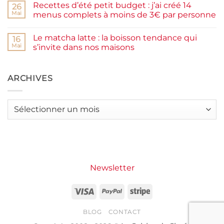
Recettes d’été petit budget : j’ai créé 14
complète,
sur
26
moelleux
Smash
Mai
menus complets à moins de 3€ par personne
et
burger
IG
plancha :
Aucun
bas
j’ai
commentaire
Le matcha latte : la boisson tendance qui
testé
sur
16
Packman
Recettes
Mai
s’invite dans nos maisons
Burgers &
d’été
Wraps
petit
Aucun
à
budget
commentaire
La
:
sur
Grande
j’ai
Le
ARCHIVES
Motte
créé
matcha
14
latte
menus
:
complets
la
Archives
à
boisson
moins
tendance
de
qui
3€
s’invite
par
dans
personne
nos
maisons
Newsletter
Visa
PayPal
Stripe
BLOG
CONTACT