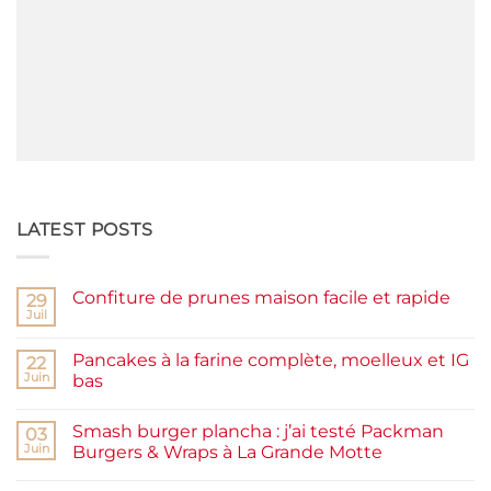
LATEST POSTS
Confiture de prunes maison facile et rapide
29
Juil
Aucun
commentaire
sur
Pancakes à la farine complète, moelleux et IG
22
Confiture
de
Juin
bas
prunes
Aucun
maison
commentaire
facile
Smash burger plancha : j’ai testé Packman
sur
03
et
Pancakes
rapide
Juin
Burgers & Wraps à La Grande Motte
à
la
Aucun
farine
commentaire