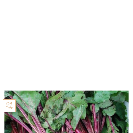
03
Déc