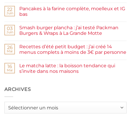
commentaire
sur
Pancakes à la farine complète, moelleux et IG
22
Confiture
de
Juin
bas
prunes
Aucun
maison
commentaire
facile
Smash burger plancha : j’ai testé Packman
sur
03
et
Pancakes
rapide
Juin
Burgers & Wraps à La Grande Motte
à
la
Aucun
farine
commentaire
Recettes d’été petit budget : j’ai créé 14
complète,
sur
26
moelleux
Smash
Mai
menus complets à moins de 3€ par personne
et
burger
IG
plancha :
Aucun
bas
j’ai
commentaire
Le matcha latte : la boisson tendance qui
testé
sur
16
Packman
Recettes
Mai
s’invite dans nos maisons
Burgers &
d’été
Wraps
petit
Aucun
à
budget
commentaire
La
:
sur
Grande
j’ai
Le
ARCHIVES
Motte
créé
matcha
14
latte
menus
:
complets
la
Archives
à
boisson
moins
tendance
de
qui
3€
s’invite
par
dans
personne
nos
maisons