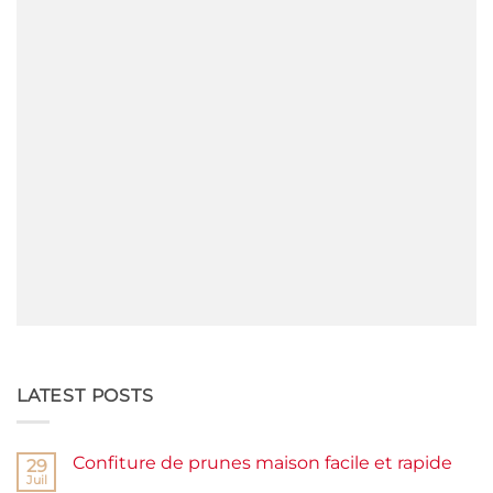
LATEST POSTS
Confiture de prunes maison facile et rapide
29
Juil
Aucun