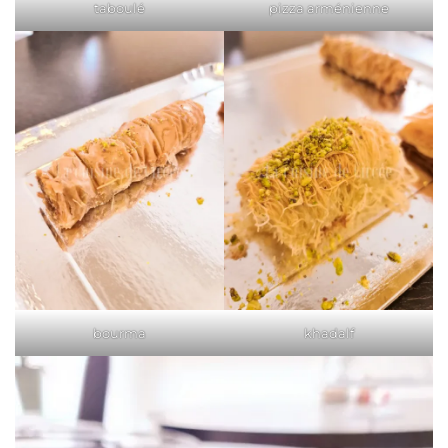
taboulé
pizza arménienne
bourma
khadalf