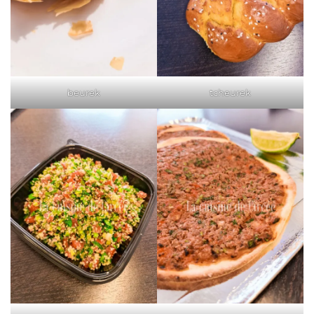
beurek
tcheurek