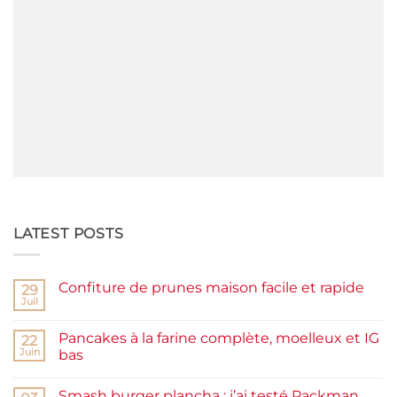
LATEST POSTS
Confiture de prunes maison facile et rapide
29
Juil
Aucun
commentaire
sur
Pancakes à la farine complète, moelleux et IG
22
Confiture
de
Juin
bas
prunes
Aucun
maison
commentaire
facile
Smash burger plancha : j’ai testé Packman
sur