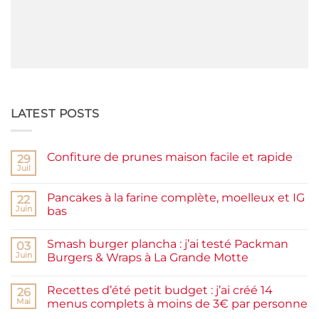
LATEST POSTS
Confiture de prunes maison facile et rapide
29
Juil
Aucun
commentaire
sur
Pancakes à la farine complète, moelleux et IG
22
Confiture
de
Juin
bas
prunes
Aucun
maison
commentaire
facile
Smash burger plancha : j’ai testé Packman
sur
03
et
Pancakes
rapide
Juin
Burgers & Wraps à La Grande Motte
à
la
Aucun
farine
commentaire
Recettes d’été petit budget : j’ai créé 14
complète,
sur
26
moelleux
Smash
Mai
menus complets à moins de 3€ par personne
et
burger
IG
plancha :
Aucun