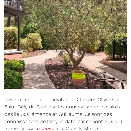
Récemment, j’ai été invitée au Clos des Oliviers à
Saint Gély du Fesc, par les nouveaux propriétaires
des lieux, Clémence et Guillaume. Ce sont des
connaissances de longue date, car ce sont eux qui
gèrent aussi
Le Prose
à La Grande Motte.