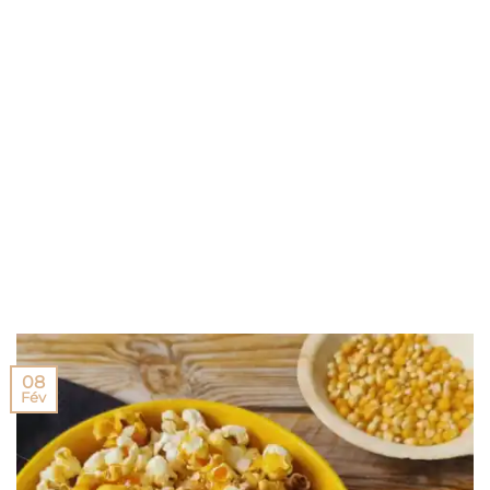
08
Fév