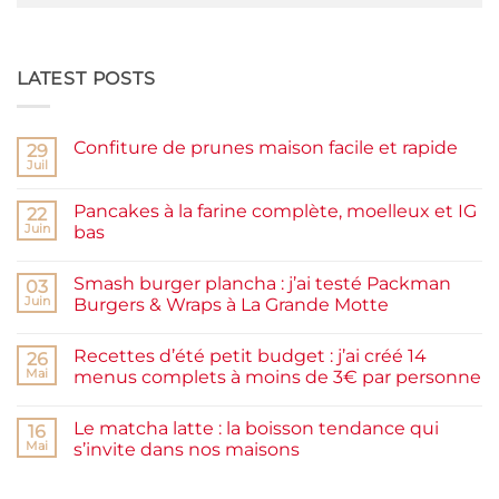
LATEST POSTS
Confiture de prunes maison facile et rapide
29
Juil
Aucun
commentaire
sur
Pancakes à la farine complète, moelleux et IG
22
Confiture
de
Juin
bas
prunes
Aucun
maison
commentaire
facile
Smash burger plancha : j’ai testé Packman
sur
03
et
Pancakes
rapide
Juin
Burgers & Wraps à La Grande Motte
à
la
Aucun
farine
commentaire
Recettes d’été petit budget : j’ai créé 14
complète,
sur
26
moelleux
Smash
Mai
menus complets à moins de 3€ par personne
et
burger
IG
plancha :
Aucun
bas
j’ai
commentaire
Le matcha latte : la boisson tendance qui
testé
sur
16
Packman
Recettes
Mai
s’invite dans nos maisons
Burgers &
d’été
Wraps
petit
Aucun
à
budget
commentaire