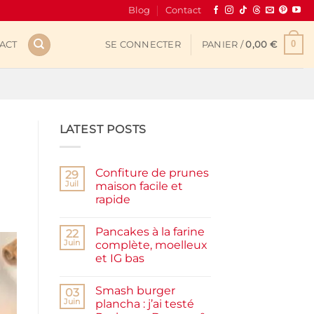
Blog
Contact
0
ACT
SE CONNECTER
PANIER /
0,00
€
LATEST POSTS
Confiture de prunes
29
Juil
maison facile et
rapide
Aucun
commentaire
Pancakes à la farine
sur
22
Confiture
Juin
complète, moelleux
de
et IG bas
prunes
maison
Aucun
facile
commentaire
et
Smash burger
sur
03
rapide
Pancakes
Juin
plancha : j’ai testé
à