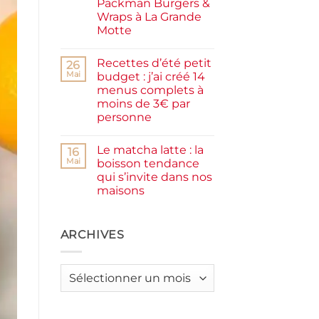
Packman Burgers &
la
farine
Wraps à La Grande
complète,
Motte
moelleux
et
Aucun
IG
commentaire
bas
Recettes d’été petit
sur
26
Smash
Mai
budget : j’ai créé 14
burger
menus complets à
plancha :
j’ai
moins de 3€ par
testé
personne
Packman
Burgers &
Aucun
Wraps
commentaire
à
Le matcha latte : la
sur
16
La
Recettes
Mai
boisson tendance
Grande
d’été
Motte
qui s’invite dans nos
petit
budget
maisons
:
j’ai
Aucun
créé
commentaire
sur
14
Le
ARCHIVES
menus
matcha
complets
latte
à
:
moins
la
de
Archives
boisson
3€
tendance
par
qui
personne
s’invite
dans