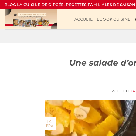
Passer
BLOG LA CUISINE DE CIRCÉE, RECETTES FAMILIALES DE SAISON
au
contenu
ACCUEIL
EBOOK CUISINE
Une salade d’or
PUBLIÉ LE
14
14
Fév