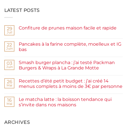
LATEST POSTS
Confiture de prunes maison facile et rapide
29
Juil
Aucun
commentaire
sur
Pancakes à la farine complète, moelleux et IG
22
Confiture
de
Juin
bas
prunes
Aucun
maison
commentaire
facile
Smash burger plancha : j’ai testé Packman
sur
03
et
Pancakes
rapide
Juin
Burgers & Wraps à La Grande Motte
à
la
Aucun
farine
commentaire
Recettes d’été petit budget : j’ai créé 14
complète,
sur
26
moelleux
Smash
Mai
menus complets à moins de 3€ par personne
et
burger
IG
plancha :
Aucun
bas
j’ai
commentaire
Le matcha latte : la boisson tendance qui
testé
sur
16
Packman
Recettes
Mai
s’invite dans nos maisons
Burgers &
d’été
Wraps
petit
Aucun
à
budget
commentaire
La
:
sur
Grande
j’ai
Le
ARCHIVES
Motte
créé
matcha