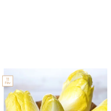
11
Fév