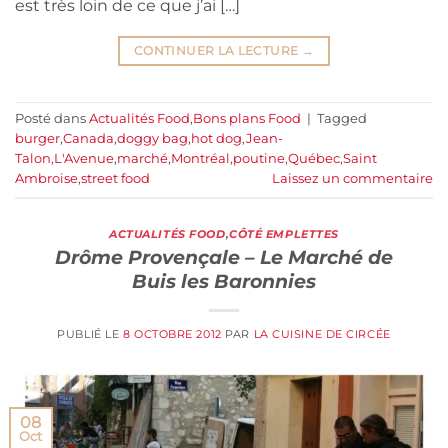
est très loin de ce que j’ai […]
CONTINUER LA LECTURE
→
Posté dans
Actualités Food
,
Bons plans Food
|
Tagged
burger
,
Canada
,
doggy bag
,
hot dog
,
Jean-
Talon
,
L'Avenue
,
marché
,
Montréal
,
poutine
,
Québec
,
Saint
Ambroise
,
street food
Laissez un commentaire
ACTUALITÉS FOOD
,
CÔTÉ EMPLETTES
Drôme Provençale – Le Marché de
Buis les Baronnies
PUBLIÉ LE
8 OCTOBRE 2012
PAR
LA CUISINE DE CIRCÉE
08
Oct