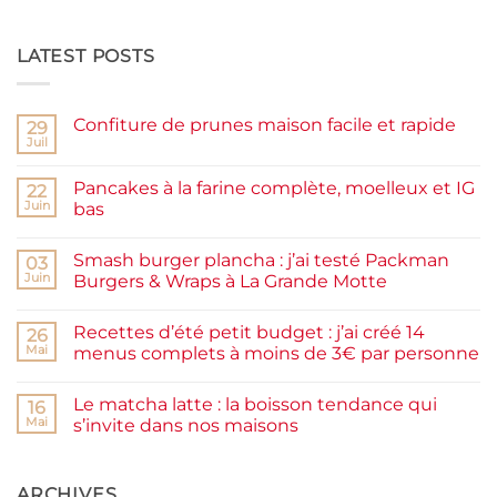
LATEST POSTS
Confiture de prunes maison facile et rapide
29
Juil
Aucun
commentaire
sur
Pancakes à la farine complète, moelleux et IG
22
Confiture
de
Juin
bas
prunes
Aucun
maison
commentaire
facile
Smash burger plancha : j’ai testé Packman
sur
03
et
Pancakes
rapide
Juin
Burgers & Wraps à La Grande Motte
à
la
Aucun
farine
commentaire
Recettes d’été petit budget : j’ai créé 14
complète,
sur
26
moelleux
Smash
Mai
menus complets à moins de 3€ par personne
et
burger
IG
plancha :
Aucun
bas
j’ai
commentaire
Le matcha latte : la boisson tendance qui
testé
sur
16
Packman
Recettes
Mai
s’invite dans nos maisons
Burgers &
d’été
Wraps
petit
Aucun
à
budget
commentaire
La
:
sur
Grande
j’ai
Le
ARCHIVES