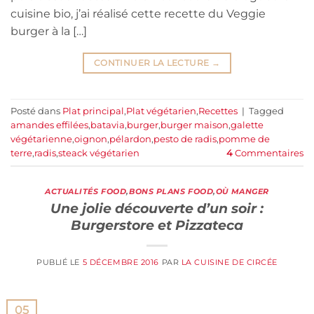
cuisine bio, j’ai réalisé cette recette du Veggie
burger à la […]
CONTINUER LA LECTURE
→
Posté dans
Plat principal
,
Plat végétarien
,
Recettes
|
Tagged
amandes effilées
,
batavia
,
burger
,
burger maison
,
galette
végétarienne
,
oignon
,
pélardon
,
pesto de radis
,
pomme de
terre
,
radis
,
steack végétarien
4
Commentaires
ACTUALITÉS FOOD
,
BONS PLANS FOOD
,
OÙ MANGER
Une jolie découverte d’un soir :
Burgerstore et Pizzateca
PUBLIÉ LE
5 DÉCEMBRE 2016
PAR
LA CUISINE DE CIRCÉE
05