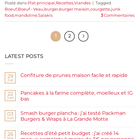
Posté dans
Plat principal
,
Recettes
,
Viandes
|
Tagged
Boeuf
,
Boeuf - Veau
,
burger
,
burger maison
,
courgette
,
junk
food
,
mandoline
,
Salakis
3
Commentaires
1
2
LATEST POSTS
Confiture de prunes maison facile et rapide
29
Juil
Aucun
commentaire
sur
Pancakes à la farine complète, moelleux et IG
22
Confiture
de
Juin
bas
prunes
Aucun
maison
commentaire
facile
Smash burger plancha : j’ai testé Packman
sur
03
et
Pancakes
rapide
Juin
Burgers & Wraps à La Grande Motte
à
la
Aucun
farine
commentaire
Recettes d’été petit budget : j’ai créé 14
complète,
sur
26
moelleux
Smash
Mai