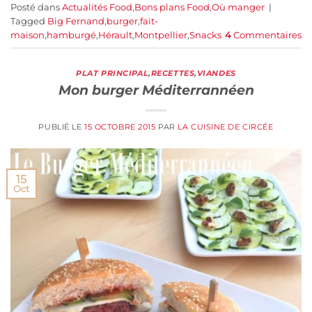
Posté dans
Actualités Food
,
Bons plans Food
,
Où manger
|
Tagged
Big Fernand
,
burger
,
fait-
maison
,
hamburgé
,
Hérault
,
Montpellier
,
Snacks
4
Commentaires
PLAT PRINCIPAL
,
RECETTES
,
VIANDES
Mon burger Méditerrannéen
PUBLIÉ LE
15 OCTOBRE 2015
PAR
LA CUISINE DE CIRCÉE
15
Oct