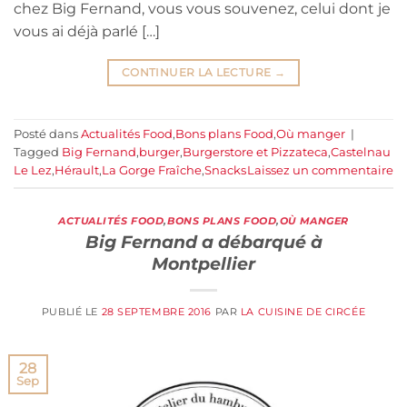
chez Big Fernand, vous vous souvenez, celui dont je
vous ai déjà parlé […]
CONTINUER LA LECTURE
→
Posté dans
Actualités Food
,
Bons plans Food
,
Où manger
|
Tagged
Big Fernand
,
burger
,
Burgerstore et Pizzateca
,
Castelnau
Le Lez
,
Hérault
,
La Gorge Fraîche
,
Snacks
Laissez un commentaire
ACTUALITÉS FOOD
,
BONS PLANS FOOD
,
OÙ MANGER
Big Fernand a débarqué à
Montpellier
PUBLIÉ LE
28 SEPTEMBRE 2016
PAR
LA CUISINE DE CIRCÉE
28
Sep