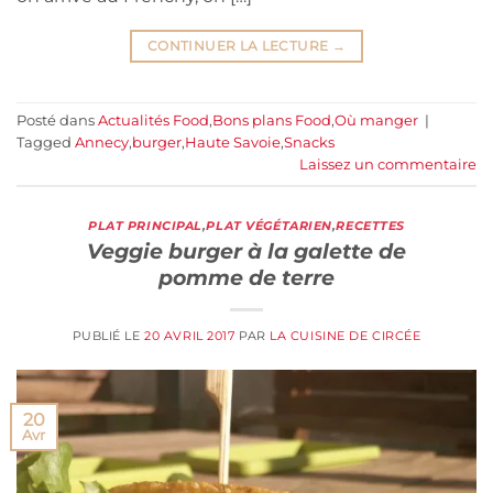
CONTINUER LA LECTURE
→
Posté dans
Actualités Food
,
Bons plans Food
,
Où manger
|
Tagged
Annecy
,
burger
,
Haute Savoie
,
Snacks
Laissez un commentaire
PLAT PRINCIPAL
,
PLAT VÉGÉTARIEN
,
RECETTES
Veggie burger à la galette de
pomme de terre
PUBLIÉ LE
20 AVRIL 2017
PAR
LA CUISINE DE CIRCÉE
20
Avr