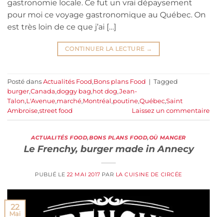
gastronomie locale. Ce fut un vrai dépaysement
pour moi ce voyage gastronomique au Québec. On
est très loin de ce que j’ai […]
CONTINUER LA LECTURE
→
Posté dans
Actualités Food
,
Bons plans Food
|
Tagged
burger
,
Canada
,
doggy bag
,
hot dog
,
Jean-
Talon
,
L'Avenue
,
marché
,
Montréal
,
poutine
,
Québec
,
Saint
Ambroise
,
street food
Laissez un commentaire
ACTUALITÉS FOOD
,
BONS PLANS FOOD
,
OÙ MANGER
Le Frenchy, burger made in Annecy
PUBLIÉ LE
22 MAI 2017
PAR
LA CUISINE DE CIRCÉE
22
Mai