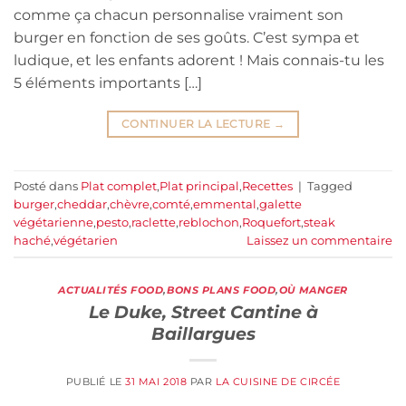
comme ça chacun personnalise vraiment son
burger en fonction de ses goûts. C’est sympa et
ludique, et les enfants adorent ! Mais connais-tu les
5 éléments importants […]
CONTINUER LA LECTURE
→
Posté dans
Plat complet
,
Plat principal
,
Recettes
|
Tagged
burger
,
cheddar
,
chèvre
,
comté
,
emmental
,
galette
végétarienne
,
pesto
,
raclette
,
reblochon
,
Roquefort
,
steak
haché
,
végétarien
Laissez un commentaire
ACTUALITÉS FOOD
,
BONS PLANS FOOD
,
OÙ MANGER
Le Duke, Street Cantine à
Baillargues
PUBLIÉ LE
31 MAI 2018
PAR
LA CUISINE DE CIRCÉE