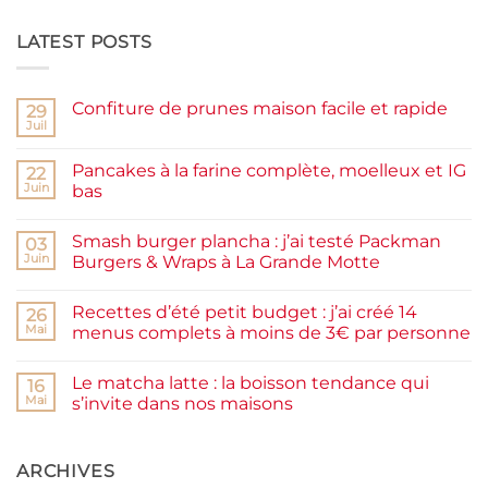
LATEST POSTS
Confiture de prunes maison facile et rapide
29
Juil
Aucun
commentaire
sur
Pancakes à la farine complète, moelleux et IG
22
Confiture
de
Juin
bas
prunes
Aucun
maison
commentaire
facile
Smash burger plancha : j’ai testé Packman
sur
03
et
Pancakes
rapide
Juin
Burgers & Wraps à La Grande Motte
à
la
Aucun
farine
commentaire
Recettes d’été petit budget : j’ai créé 14
complète,
sur
26
moelleux
Smash
Mai
menus complets à moins de 3€ par personne
et
burger
IG
plancha :
Aucun
bas
j’ai
commentaire
Le matcha latte : la boisson tendance qui
testé
sur
16
Packman
Recettes
Mai
s’invite dans nos maisons
Burgers &
d’été
Wraps
petit
Aucun
à
budget
commentaire
La
:
sur
Grande
j’ai
Le
ARCHIVES
Motte
créé
matcha