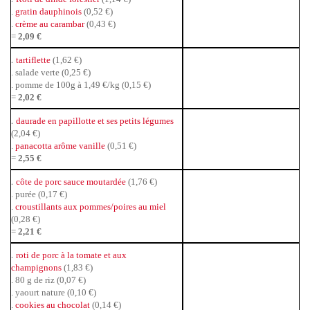
.
gratin dauphinois
(0,52 €)
.
crème au carambar
(0,43 €)
=
2,09 €
.
tartiflette
(1,62 €)
. salade verte (0,25 €)
. pomme de 100g à 1,49 €/kg (0,15 €)
=
2,02 €
.
daurade en papillotte et ses petits légumes
(2,04 €)
.
panacotta arôme vanille
(0,51 €)
=
2,55 €
.
côte de porc sauce moutardée
(1,76 €)
. purée (0,17 €)
.
croustillants aux pommes/poires au miel
(0,28 €)
=
2,21 €
.
roti de porc à la tomate et aux
champignons
(1,83 €)
. 80 g de riz (0,07 €)
. yaourt nature (0,10 €)
.
cookies au chocolat
(0,14 €)