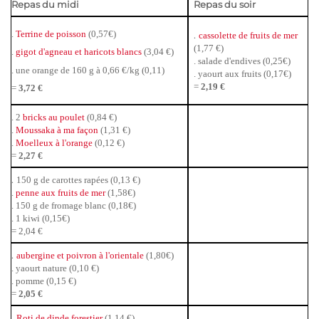
Repas du midi
Repas du soir
.
.
Terrine de poisson
(0,57€)
cassolette de fruits de mer
(1,77 €)
.
gigot d'agneau et haricots blancs
(3,04 €)
. salade d'endives (0,25€)
. une orange de 160 g à 0,66 €/kg (0,11)
. yaourt aux fruits (0,17€)
=
2,19 €
=
3,72 €
. 2
bricks au poulet
(0,84 €)
.
Moussaka à ma façon
(1,31 €)
.
Moelleux à l'orange
(0,12 €)
=
2,27 €
.
150 g de carottes rapées (0,13 €)
.
penne aux fruits de mer
(1,58€)
. 150 g de fromage blanc (0,18€)
. 1 kiwi (0,15€)
= 2,04 €
.
aubergine et poivron à l'orientale
(1,80€)
. yaourt nature (0,10 €)
. pomme (0,15 €)
=
2,05 €
.
Roti de dinde forestier
(1,14 €)