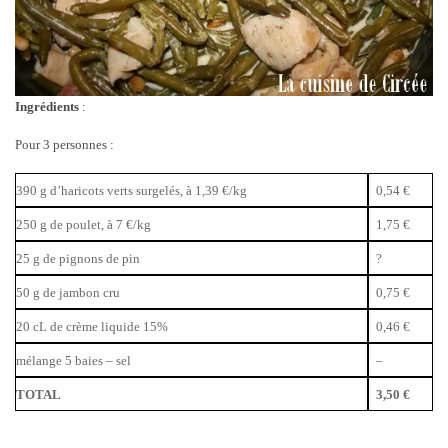
Ingrédients
:
Pour 3 personnes :
390 g d’haricots verts surgelés, à 1,39 €/kg
0,54 €
250 g de poulet, à 7 €/kg
1,75 €
25 g de pignons de pin
?
50 g de jambon cru
0,75 €
20 cL de crème liquide 15%
0,46 €
mélange 5 baies – sel
–
TOTAL
3,50 €