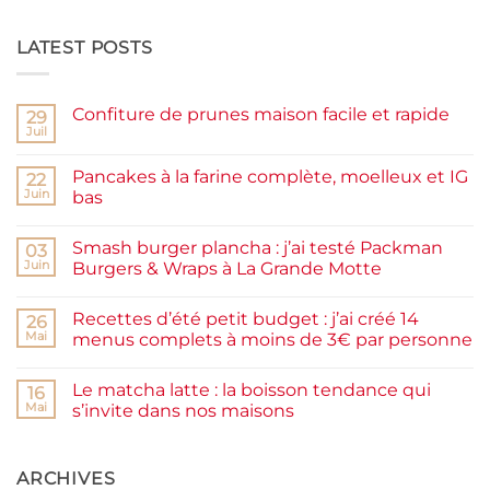
LATEST POSTS
Confiture de prunes maison facile et rapide
29
Juil
Aucun
commentaire
sur
Pancakes à la farine complète, moelleux et IG
22
Confiture
de
Juin
bas
prunes
Aucun
maison
commentaire
facile
Smash burger plancha : j’ai testé Packman
sur
03
et
Pancakes
rapide
Juin
Burgers & Wraps à La Grande Motte
à
la
Aucun
farine
commentaire
Recettes d’été petit budget : j’ai créé 14
complète,
sur
26
moelleux
Smash
Mai
menus complets à moins de 3€ par personne
et
burger
IG
plancha :
Aucun
bas
j’ai
commentaire
Le matcha latte : la boisson tendance qui
testé
sur
16
Packman
Recettes
Mai
s’invite dans nos maisons
Burgers &
d’été
Wraps
petit
Aucun
à
budget
commentaire
La
:
sur
Grande
j’ai
Le
ARCHIVES
Motte
créé
matcha