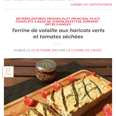
Laissez un commentaire
ENTRÉES
,
ENTRÉES FROIDES
,
PLAT PRINCIPAL
,
PLATS
COMPLETS À BASE DE VIANDE
,
RECETTES
,
TERRINES -
PÂTÉS
,
VIANDES
Terrine de volaille aux haricots verts
et tomates séchées
PUBLIÉ LE
23 OCTOBRE 2015
PAR
LA CUISINE DE CIRCÉE
23
Oct