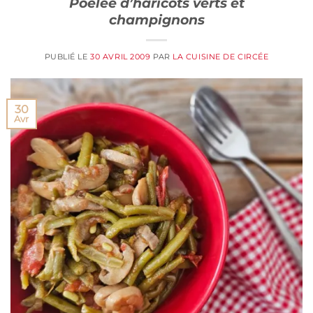
Poêlée d’haricots verts et
champignons
PUBLIÉ LE
30 AVRIL 2009
PAR
LA CUISINE DE CIRCÉE
30
Avr