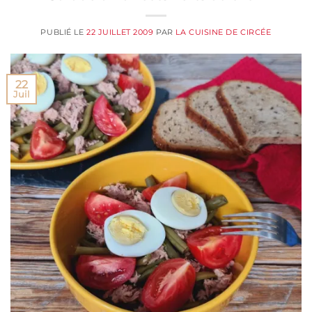
PUBLIÉ LE
22 JUILLET 2009
PAR
LA CUISINE DE CIRCÉE
22
Juil