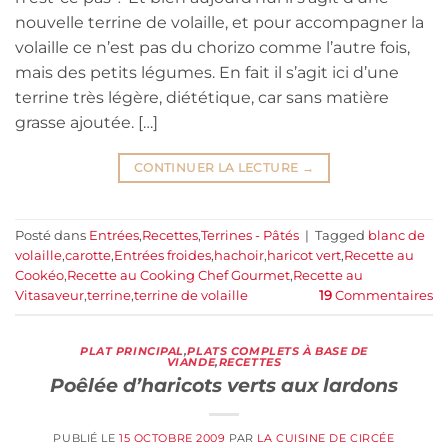
nouvelle terrine de volaille, et pour accompagner la
volaille ce n’est pas du chorizo comme l’autre fois,
mais des petits légumes. En fait il s’agit ici d’une
terrine très légère, diététique, car sans matière
grasse ajoutée. […]
CONTINUER LA LECTURE
→
Posté dans
Entrées
,
Recettes
,
Terrines - Pâtés
|
Tagged
blanc de
volaille
,
carotte
,
Entrées froides
,
hachoir
,
haricot vert
,
Recette au
Cookéo
,
Recette au Cooking Chef Gourmet
,
Recette au
Vitasaveur
,
terrine
,
terrine de volaille
19
Commentaires
PLAT PRINCIPAL
,
PLATS COMPLETS À BASE DE
VIANDE
,
RECETTES
Poêlée d’haricots verts aux lardons
PUBLIÉ LE
15 OCTOBRE 2009
PAR
LA CUISINE DE CIRCÉE