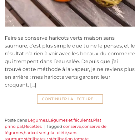
Faire sa conserve haricots verts maison sans
saumure, c’est plus simple que tu ne le penses, et le
résultat n’a rien à voir avec les bocaux du commerce
qui trempent dans l’eau salée. Depuis que j’ai
trouvé cette méthode à la vapeur, je ne reviens plus
en arrière : mes haricots verts gardent leur
croquant, […]
CONTINUER LA LECTURE
→
Posté dans
Légumes
,
Légumes et féculents
,
Plat
principal
,
Recettes
|
Tagged
conserve
,
conserve de
légumes
,
haricot vert
,
plat d'été
,
sans
saumure
,
stérilisateur
,
stérilisation
,
tomate