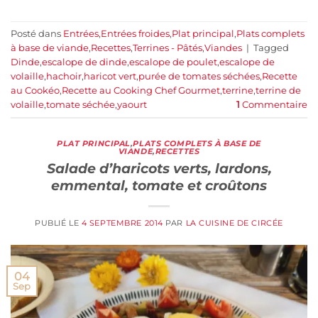
Posté dans
Entrées
,
Entrées froides
,
Plat principal
,
Plats complets
à base de viande
,
Recettes
,
Terrines - Pâtés
,
Viandes
|
Tagged
Dinde
,
escalope de dinde
,
escalope de poulet
,
escalope de
volaille
,
hachoir
,
haricot vert
,
purée de tomates séchées
,
Recette
au Cookéo
,
Recette au Cooking Chef Gourmet
,
terrine
,
terrine de
volaille
,
tomate séchée
,
yaourt
1
Commentaire
PLAT PRINCIPAL
,
PLATS COMPLETS À BASE DE
VIANDE
,
RECETTES
Salade d’haricots verts, lardons,
emmental, tomate et croûtons
PUBLIÉ LE
4 SEPTEMBRE 2014
PAR
LA CUISINE DE CIRCÉE
04
Sep