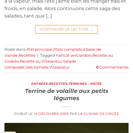
à la vapeur, mais l’été j’aime bien les manger frais et
froids, en salade. Alors continuons cette saga des
salades, tant que […]
CONTINUER LA LECTURE
→
Posté dans
Plat principal
,
Plats complets à base de
viande
,
Recettes
|
Tagged
haricot vert
,
lardon
,
Recette au
Cookéo
,
Recette au Vitasaveur
,
Salade
composée
,
Seb
,
tomate
,
Vitasaveur
6
Commentaires
ENTRÉES
,
RECETTES
,
TERRINES - PÂTÉS
Terrine de volaille aux petits
légumes
PUBLIÉ LE
14 DÉCEMBRE 2009
PAR
LA CUISINE DE CIRCÉE