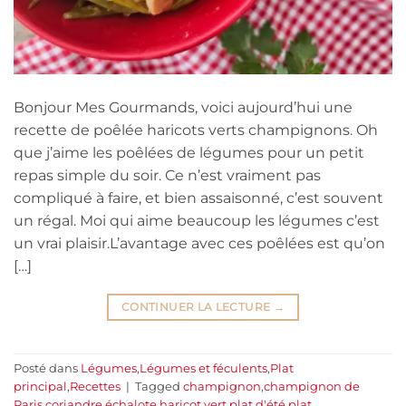
Bonjour Mes Gourmands, voici aujourd’hui une
recette de poêlée haricots verts champignons. Oh
que j’aime les poêlées de légumes pour un petit
repas simple du soir. Ce n’est vraiment pas
compliqué à faire, et bien assaisonné, c’est souvent
un régal. Moi qui aime beaucoup les légumes c’est
un vrai plaisir.L’avantage avec ces poêlées est qu’on
[…]
CONTINUER LA LECTURE
→
Posté dans
Légumes
,
Légumes et féculents
,
Plat
principal
,
Recettes
|
Tagged
champignon
,
champignon de
Paris
,
coriandre
,
échalote
,
haricot vert
,
plat d'été
,
plat