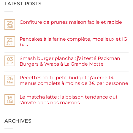
LATEST POSTS
Confiture de prunes maison facile et rapide
29
Juil
Aucun
commentaire
sur
Pancakes à la farine complète, moelleux et IG
22
Confiture
de
Juin
bas
prunes
Aucun
maison
commentaire
facile
Smash burger plancha : j’ai testé Packman
sur
03
et
Pancakes
rapide
Juin
Burgers & Wraps à La Grande Motte
à
la
Aucun
farine
commentaire
Recettes d’été petit budget : j’ai créé 14
complète,
sur
26
moelleux
Smash
Mai
menus complets à moins de 3€ par personne
et
burger
IG
plancha :
Aucun
bas
j’ai
commentaire
Le matcha latte : la boisson tendance qui
testé
sur
16
Packman
Recettes
Mai
s’invite dans nos maisons
Burgers &
d’été
Wraps
petit
Aucun
à
budget
commentaire
La
:
sur
Grande
j’ai
Le
ARCHIVES
Motte
créé
matcha
14
latte
menus
: