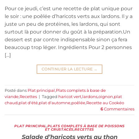
Pour ce jeudi, c’est une recette de plat unique pour
le soir : une poêlée d’haricots verts aux lardons. Il y a
juste un peu de protéines, les lardons, qui sont
surtout là pour donner du goût à la préparation.Un
dessert est par contre indispensable sinon ça fera
beaucoup trop léger. Ingrédients Pour 2 personnes
[…]
CONTINUER LA LECTURE
→
Posté dans
Plat principal
,
Plats complets à base de
viande
,
Recettes
|
Tagged
haricot vert
,
lardons
,
oignon
,
plat
chaud
,
plat d'été
,
plat d'automne
,
poêlée
,
Recette au Cookéo
6
Commentaires
PLAT PRINCIPAL
,
PLATS COMPLETS À BASE DE POISSONS
ET CRUSTACÉS
,
RECETTES
Salade d’haricots verts au thon