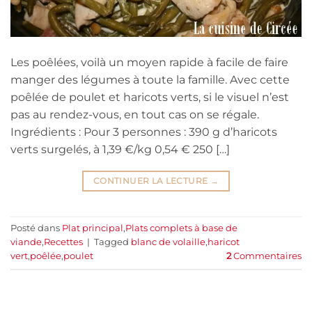
Les poêlées, voilà un moyen rapide à facile de faire
manger des légumes à toute la famille. Avec cette
poêlée de poulet et haricots verts, si le visuel n’est
pas au rendez-vous, en tout cas on se régale.
Ingrédients : Pour 3 personnes : 390 g d’haricots
verts surgelés, à 1,39 €/kg 0,54 € 250 […]
CONTINUER LA LECTURE
→
Posté dans
Plat principal
,
Plats complets à base de
viande
,
Recettes
|
Tagged
blanc de volaille
,
haricot
vert
,
poêlée
,
poulet
2
Commentaires