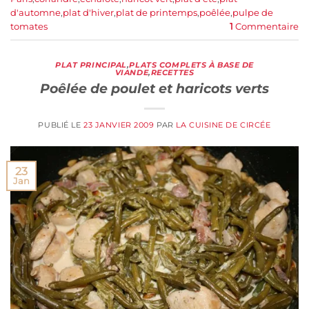
d'automne
,
plat d'hiver
,
plat de printemps
,
poêlée
,
pulpe de
tomates
1
Commentaire
PLAT PRINCIPAL
,
PLATS COMPLETS À BASE DE
VIANDE
,
RECETTES
Poêlée de poulet et haricots verts
PUBLIÉ LE
23 JANVIER 2009
PAR
LA CUISINE DE CIRCÉE
23
Jan