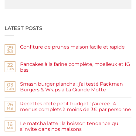
LATEST POSTS
Confiture de prunes maison facile et rapide
29
Juil
Aucun
commentaire
sur
Pancakes à la farine complète, moelleux et IG
22
Confiture
de
Juin
bas
prunes
Aucun
maison
commentaire
facile
Smash burger plancha : j’ai testé Packman
sur
03
et
Pancakes
rapide
Juin
Burgers & Wraps à La Grande Motte
à
la
Aucun
farine
commentaire
Recettes d’été petit budget : j’ai créé 14
complète,
sur
26
moelleux
Smash
Mai
menus complets à moins de 3€ par personne
et
burger
IG
plancha :
Aucun
bas
j’ai
commentaire
Le matcha latte : la boisson tendance qui
testé
sur
16
Packman
Recettes
Mai
s’invite dans nos maisons
Burgers &
d’été
Wraps
petit
Aucun