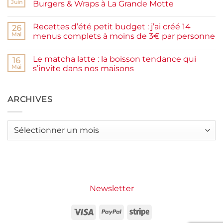
Pancakes
rapide
Juin
Burgers & Wraps à La Grande Motte
à
la
Aucun
farine
commentaire
Recettes d’été petit budget : j’ai créé 14
complète,
sur
26
moelleux
Smash
Mai
menus complets à moins de 3€ par personne
et
burger
IG
plancha :
Aucun
bas
j’ai
commentaire
Le matcha latte : la boisson tendance qui
testé
sur
16
Packman
Recettes
Mai
s’invite dans nos maisons
Burgers &
d’été
Wraps
petit
Aucun
à
budget
commentaire
La
:
sur
Grande
j’ai
Le
ARCHIVES
Motte
créé
matcha
14
latte
menus
:
complets
la
Archives
à
boisson
moins
tendance
de
qui
3€
s’invite
par
dans
personne
nos
maisons
Newsletter
Visa
PayPal
Stripe