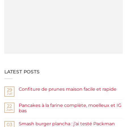
LATEST POSTS
Confiture de prunes maison facile et rapide
29
Juil
Aucun
commentaire
sur
Pancakes à la farine complète, moelleux et IG
22
Confiture
de
Juin
bas
prunes
Aucun
maison
commentaire
facile
Smash burger plancha : j’ai testé Packman
sur
03
et