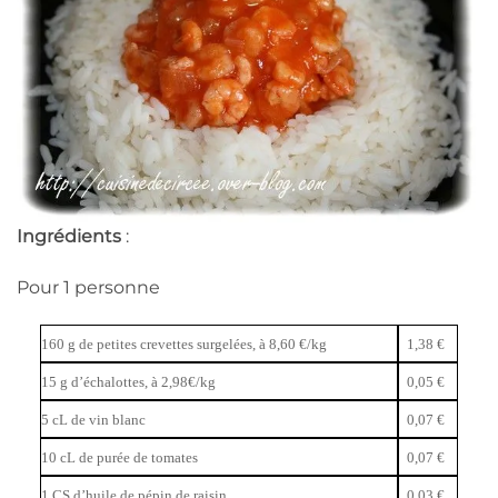
Ingrédients
:
Pour 1 personne
160 g de petites crevettes surgelées, à 8,60 €/kg
1,38 €
15 g d’échalottes, à 2,98€/kg
0,05 €
5 cL de vin blanc
0,07 €
10 cL de purée de tomates
0,07 €
1 CS d’huile de pépin de raisin
0,03 €