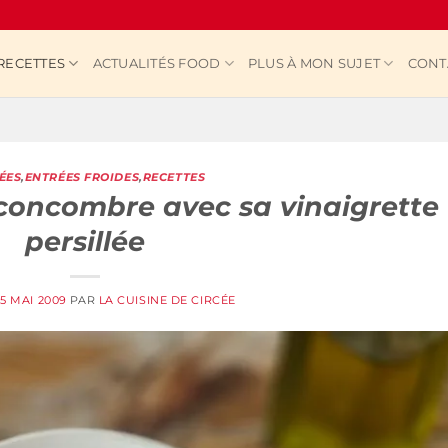
RECETTES
ACTUALITÉS FOOD
PLUS À MON SUJET
CONT
ÉES
,
ENTRÉES FROIDES
,
RECETTES
concombre avec sa vinaigrette
persillée
E
5 MAI 2009
PAR
LA CUISINE DE CIRCÉE