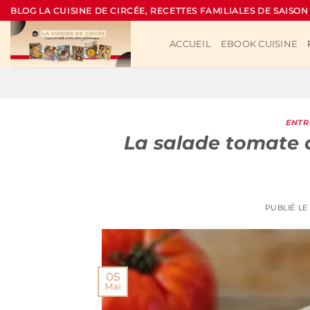
Passer
BLOG LA CUISINE DE CIRCÉE, RECETTES FAMILIALES DE SAISON
au
contenu
ACCUEIL
EBOOK CUISINE
ENTR
La salade tomate 
PUBLIÉ L
05
Mai