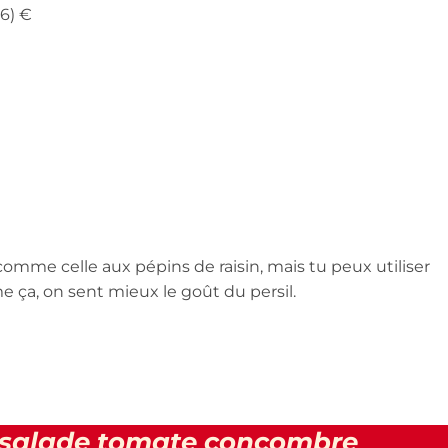
06) €
 comme celle aux pépins de raisin, mais tu peux utiliser
e ça, on sent mieux le goût du persil.
a salade tomate concombre