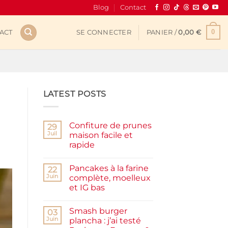
Blog
Contact
0
ACT
SE CONNECTER
PANIER /
0,00
€
LATEST POSTS
Confiture de prunes
29
Juil
maison facile et
rapide
Aucun
commentaire
Pancakes à la farine
sur
22
Confiture
Juin
complète, moelleux
de
et IG bas
prunes
maison
Aucun
facile
commentaire
et
Smash burger
sur
03
rapide
Pancakes
Juin
plancha : j’ai testé
à