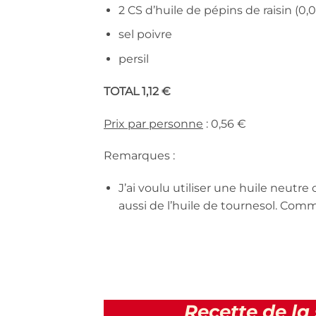
2 CS d’huile de pépins de raisin (0,
sel poivre
persil
TOTAL 1,12 €
Prix par personne
: 0,56 €
Remarques :
J’ai voulu utiliser une huile neutre
aussi de l’huile de tournesol. Comm
Recette de l