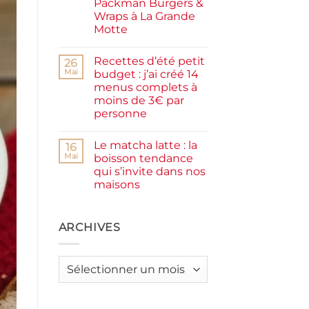
Packman Burgers &
la
farine
Wraps à La Grande
complète,
Motte
moelleux
et
Aucun
IG
commentaire
bas
Recettes d’été petit
sur
26
Smash
Mai
budget : j’ai créé 14
burger
menus complets à
plancha :
j’ai
moins de 3€ par
testé
personne
Packman
Burgers &
Aucun
Wraps
commentaire
à
Le matcha latte : la
sur
16
La
Recettes
Mai
boisson tendance
Grande
d’été
Motte
qui s’invite dans nos
petit
budget
maisons
:
j’ai
Aucun
créé
commentaire
sur
14
Le
ARCHIVES
menus
matcha
complets
latte
à
:
moins
la
de
Archives
boisson
3€
tendance
par
qui
personne
s’invite
dans