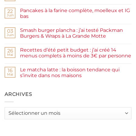
commentaire
sur
Pancakes à la farine complète, moelleux et IG
22
Confiture
de
Juin
bas
prunes
Aucun
maison
commentaire
facile
Smash burger plancha : j’ai testé Packman
sur
03
et
Pancakes
rapide
Juin
Burgers & Wraps à La Grande Motte
à
la
Aucun
farine
commentaire
Recettes d’été petit budget : j’ai créé 14
complète,
sur
26
moelleux
Smash
Mai
menus complets à moins de 3€ par personne
et
burger
IG
plancha :
Aucun
bas
j’ai
commentaire
Le matcha latte : la boisson tendance qui
testé
sur
16
Packman
Recettes
Mai
s’invite dans nos maisons
Burgers &
d’été
Wraps
petit
Aucun
à
budget
commentaire
La
:
sur
Grande
j’ai
Le
ARCHIVES
Motte
créé
matcha
14
latte
menus
:
complets
la
Archives
à
boisson
moins
tendance
de
qui
3€
s’invite
par
dans
personne
nos