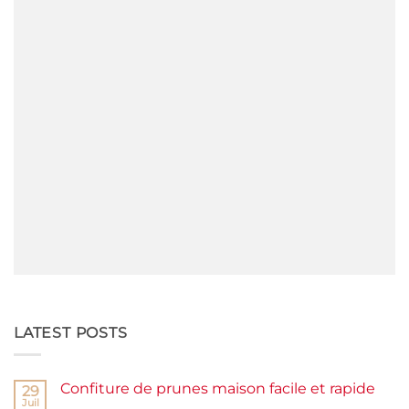
LATEST POSTS
Confiture de prunes maison facile et rapide
29
Juil
Aucun