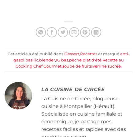
Cet article a été publié dans
Dessert
,
Recettes
et marqué
anti-
gaspi
,
basilic
,
blender
,
IG bas
,
pêche
,
plat d'été
,
Recette au
Cooking Chef Gourmet
,
soupe de fruits
,
verrine sucrée
.
LA CUISINE DE CIRCÉE
La Cuisine de Circée, blogueuse
cuisine à Montpellier (Hérault).
Spécialisée en cuisine familiale et
économique, je partage mes
recettes faciles et rapides avec des
produits de saison.