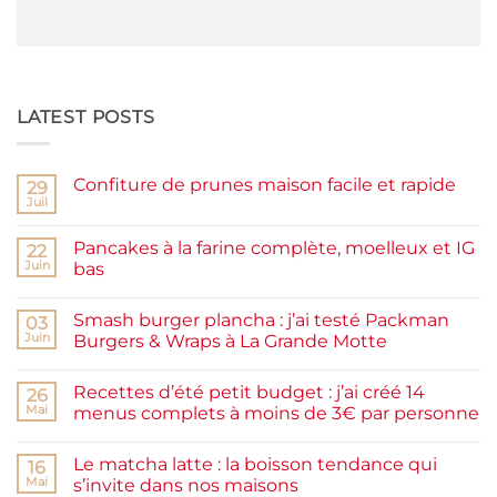
LATEST POSTS
Confiture de prunes maison facile et rapide
29
Juil
Aucun
commentaire
sur
Pancakes à la farine complète, moelleux et IG
22
Confiture
de
Juin
bas
prunes
Aucun
maison
commentaire
facile
Smash burger plancha : j’ai testé Packman
sur
03
et
Pancakes
rapide
Juin
Burgers & Wraps à La Grande Motte
à
la
Aucun
farine
commentaire
Recettes d’été petit budget : j’ai créé 14
complète,
sur
26
moelleux
Smash
Mai
menus complets à moins de 3€ par personne
et
burger
IG
plancha :
Aucun
bas
j’ai
commentaire
Le matcha latte : la boisson tendance qui
testé
sur
16
Packman
Recettes
Mai
s’invite dans nos maisons
Burgers &
d’été