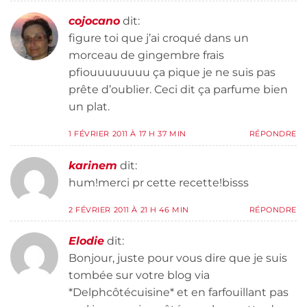
cojocano
dit:
figure toi que j’ai croqué dans un
morceau de gingembre frais
pfiouuuuuuuu ça pique je ne suis pas
prête d’oublier. Ceci dit ça parfume bien
un plat.
1 FÉVRIER 2011 À 17 H 37 MIN
RÉPONDRE
karinem
dit:
hum!merci pr cette recette!bisss
2 FÉVRIER 2011 À 21 H 46 MIN
RÉPONDRE
Elodie
dit:
Bonjour, juste pour vous dire que je suis
tombée sur votre blog via
*Delphcôtécuisine* et en farfouillant pas