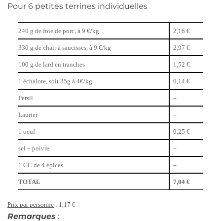
Pour 6 petites terrines individuelles
240 g de foie de porc, à 9 €/kg
2,16 €
330 g de chair à saucisses, à 9 €/kg
2,97 €
100 g de lard en tranches
1,52 €
1 échalote, soit 35g à 4€/kg
0,14 €
Persil
–
Laurier
–
1 oeuf
0,25 €
sel – poivre
–
1 CC de 4 épices
–
TOTAL
7,04 €
Prix par personne
: 1,17 €
Remarques
: