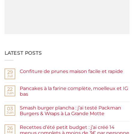
LATEST POSTS
Confiture de prunes maison facile et rapide
29
Juil
Aucun
commentaire
sur
Pancakes à la farine complète, moelleux et IG
22
Confiture
de
Juin
bas
prunes
Aucun
maison
commentaire
facile
Smash burger plancha : j’ai testé Packman
sur
03
et
Pancakes
rapide
Juin
Burgers & Wraps à La Grande Motte
à
la
Aucun
farine
commentaire
Recettes d’été petit budget : j’ai créé 14
complète,
sur
26
moelleux
Smash
Mai
menus complets à moins de 3€ par personne