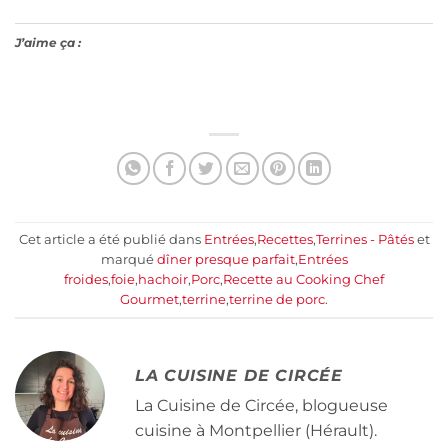
J’aime ça :
Cet article a été publié dans
Entrées
,
Recettes
,
Terrines - Pâtés
et
marqué
dîner presque parfait
,
Entrées
froides
,
foie
,
hachoir
,
Porc
,
Recette au Cooking Chef
Gourmet
,
terrine
,
terrine de porc
.
LA CUISINE DE CIRCÉE
La Cuisine de Circée, blogueuse
cuisine à Montpellier (Hérault).