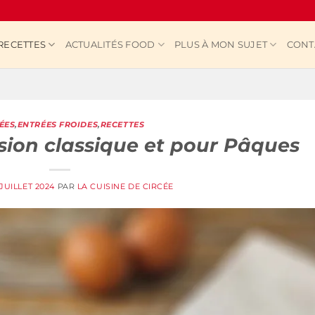
RECETTES
ACTUALITÉS FOOD
PLUS À MON SUJET
CONT
ÉES
,
ENTRÉES FROIDES
,
RECETTES
sion classique et pour Pâques
 JUILLET 2024
PAR
LA CUISINE DE CIRCÉE