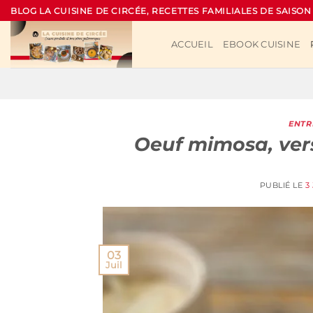
Passer
BLOG LA CUISINE DE CIRCÉE, RECETTES FAMILIALES DE SAISON
au
contenu
ACCUEIL
EBOOK CUISINE
ENTR
Oeuf mimosa, ver
PUBLIÉ LE
3
03
Juil