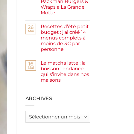
Packman Burgers &
la
farine
Wraps à La Grande
complète,
Motte
moelleux
et
Aucun
IG
commentaire
bas
Recettes d’été petit
sur
26
Smash
Mai
budget : j’ai créé 14
burger
menus complets à
plancha :
j’ai
moins de 3€ par
testé
personne
Packman
Burgers &
Aucun
Wraps
commentaire
à
Le matcha latte : la
sur
16
La
Recettes
Mai
boisson tendance
Grande
d’été
Motte
qui s’invite dans nos
petit
budget
maisons
:
j’ai
Aucun
créé
commentaire
sur
14
Le
ARCHIVES
menus
matcha
complets
latte
à
:
moins
la
de
Archives
boisson
3€
tendance
par
qui
personne
s’invite
dans