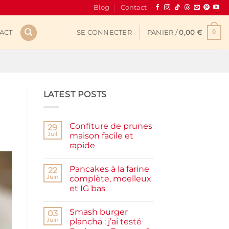
Blog
Contact
0
ACT
SE CONNECTER
PANIER /
0,00
€
LATEST POSTS
Confiture de prunes
29
Juil
maison facile et
rapide
Aucun
commentaire
Pancakes à la farine
sur
22
Confiture
Juin
complète, moelleux
de
et IG bas
prunes
maison
Aucun
facile
commentaire
et
Smash burger
sur
03
rapide
Pancakes
Juin
plancha : j’ai testé
à