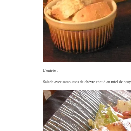
L’entrée :
Salade avec samoussas de chèvre chaud au miel de bruyè