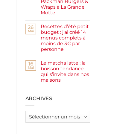
Packman Burgers &
la
farine
Wraps à La Grande
complète,
Motte
moelleux
et
Aucun
IG
commentaire
bas
Recettes d’été petit
sur
26
Smash
Mai
budget : j’ai créé 14
burger
menus complets à
plancha :
j’ai
moins de 3€ par
testé
personne
Packman
Burgers &
Aucun
Wraps
commentaire
à
Le matcha latte : la
sur
16
La
Recettes
Mai
boisson tendance
Grande
d’été
Motte
qui s’invite dans nos
petit
budget
maisons
:
j’ai
Aucun
créé
commentaire
sur
14
Le
ARCHIVES
menus
matcha
complets
latte
à
:
moins
la
de
Archives
boisson
3€
tendance
par
qui
personne
s’invite
dans