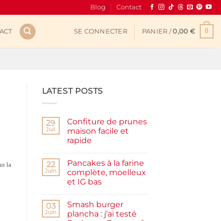
Blog
Contact
0
ACT
SE CONNECTER
PANIER /
0,00
€
LATEST POSTS
Confiture de prunes
29
Juil
maison facile et
rapide
Aucun
commentaire
Pancakes à la farine
sur
22
ur la
Confiture
Juin
complète, moelleux
de
et IG bas
prunes
maison
Aucun
facile
commentaire
et
Smash burger
sur
03
rapide
Pancakes
Juin
plancha : j’ai testé
à