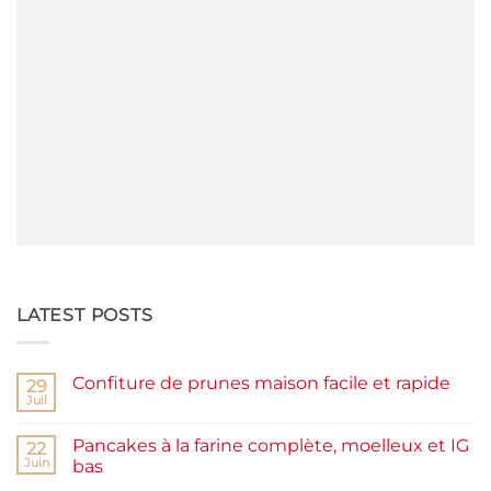
LATEST POSTS
Confiture de prunes maison facile et rapide
29
Juil
Aucun
commentaire
sur
Pancakes à la farine complète, moelleux et IG
22
Confiture
de
Juin
bas
prunes
Aucun
maison