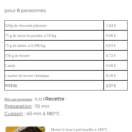
pour 8 personnes
320g de chocolat pâtissier
1,04 €
75 g de sucre en poudre, à 1€/kg
0,08 €
75 g de farine, à 0,39€/kg
0,03 €
150 g de beurre
0,72 €
5 œufs
0,60 €
1 sachet de levure chimique
0,10 €
TOTAL
2,57 €
Recette
:
Prix par personne
: 0,32 €
Préparation
: 10 mn
Cuisson
: 45 mn à 180°C
Mettre le four à préchauffer à 180°C.