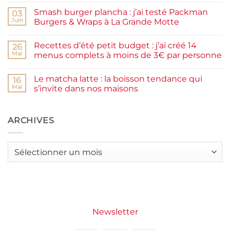
commentaire
facile
Smash burger plancha : j’ai testé Packman
sur
03
et
Pancakes
rapide
Juin
Burgers & Wraps à La Grande Motte
à
la
Aucun
farine
commentaire
Recettes d’été petit budget : j’ai créé 14
complète,
sur
26
moelleux
Smash
Mai
menus complets à moins de 3€ par personne
et
burger
IG
plancha :
Aucun
bas
j’ai
commentaire
Le matcha latte : la boisson tendance qui
testé
sur
16
Packman
Recettes
Mai
s’invite dans nos maisons
Burgers &
d’été
Wraps
petit
Aucun
à
budget
commentaire
La
:
sur
Grande
j’ai
Le
ARCHIVES
Motte
créé
matcha
14
latte
menus
:
complets
la
Archives
à
boisson
moins
tendance
de
qui
3€
s’invite
par
dans
personne
nos
maisons
Newsletter