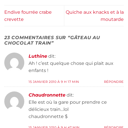
Endive fourrée crabe
Quiche aux knacks et à la
crevette
moutarde
23 COMMENTAIRES SUR “
GÂTEAU AU
CHOCOLAT TRAIN
”
Luthine
dit:
Ah ! c’est quelque chose qui plait aux
enfants !
15 JANVIER 2010 À 9 H 17 MIN
RÉPONDRE
Chaudronnette
dit:
Elle est où la gare pour prendre ce
délicieux train…lol
chaudronnette $
15 JANVIER 2010 À 9 H 47 MIN
RÉPONDRE