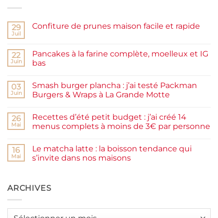
Confiture de prunes maison facile et rapide
29
Juil
Aucun
commentaire
sur
Pancakes à la farine complète, moelleux et IG
22
Confiture
de
Juin
bas
prunes
Aucun
maison
commentaire
facile
Smash burger plancha : j’ai testé Packman
sur
03
et
Pancakes
rapide
Juin
Burgers & Wraps à La Grande Motte
à
la
Aucun
farine
commentaire
Recettes d’été petit budget : j’ai créé 14
complète,
sur
26
moelleux
Smash
Mai
menus complets à moins de 3€ par personne
et
burger
IG
plancha :
Aucun
bas
j’ai
commentaire
Le matcha latte : la boisson tendance qui
testé
sur
16
Packman
Recettes
Mai
s’invite dans nos maisons
Burgers &
d’été
Wraps
petit
Aucun
à
budget
commentaire
La
:
sur
Grande
j’ai
Le
ARCHIVES
Motte
créé
matcha
14
latte
menus
:
complets
la
Archives
à
boisson