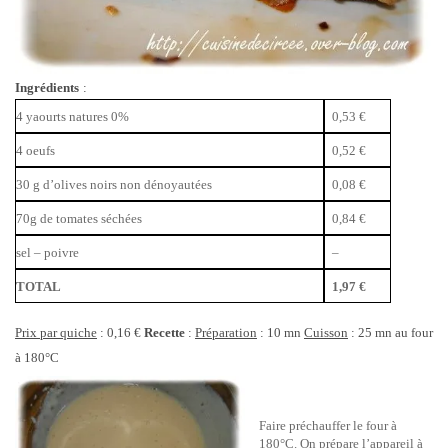
Ingrédients
:
4 yaourts natures 0%
0,53 €
4 oeufs
0,52 €
30 g d’olives noirs non dénoyautées
0,08 €
70g de tomates séchées
0,84 €
sel – poivre
–
TOTAL
1,97 €
Prix par quiche
: 0,16 €
Recette
:
Préparation
: 10 mn
Cuisson
: 25 mn au four
à 180°C
Faire préchauffer le four à
180°C. On prépare l’appareil à