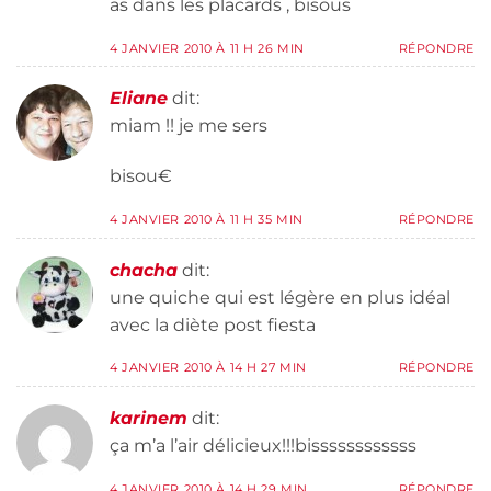
as dans les placards , bisous
4 JANVIER 2010 À 11 H 26 MIN
RÉPONDRE
Eliane
dit:
miam !! je me sers
bisou€
4 JANVIER 2010 À 11 H 35 MIN
RÉPONDRE
chacha
dit:
une quiche qui est légère en plus idéal
avec la diète post fiesta
4 JANVIER 2010 À 14 H 27 MIN
RÉPONDRE
karinem
dit:
ça m’a l’air délicieux!!!bissssssssssss
4 JANVIER 2010 À 14 H 29 MIN
RÉPONDRE