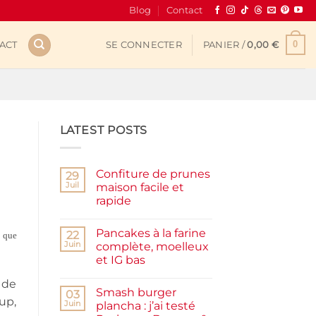
Blog
Contact
0
ACT
SE CONNECTER
PANIER /
0,00
€
LATEST POSTS
Confiture de prunes
29
Juil
maison facile et
rapide
Aucun
commentaire
Pancakes à la farine
sur
22
s que
Confiture
Juin
complète, moelleux
de
et IG bas
prunes
maison
Aucun
facile
 de
commentaire
et
Smash burger
sur
03
rapide
up,
Pancakes
Juin
plancha : j’ai testé
à