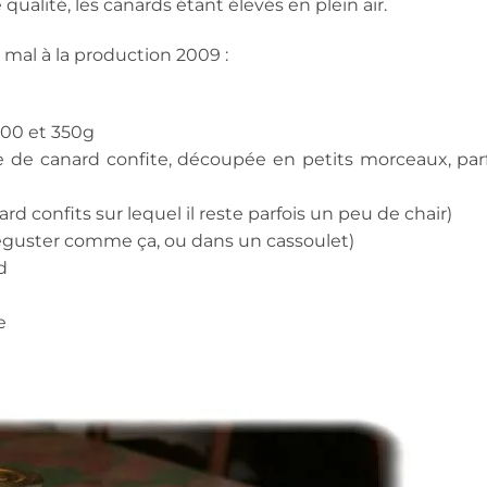
 qualité, les canards étant élevés en plein air.
mal à la production 2009 :
 200 et 350g
e de canard confite, découpée en petits morceaux, parf
d confits sur lequel il reste parfois un peu de chair)
déguster comme ça, ou dans un cassoulet)
d
e