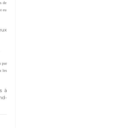
es de
nt eu
eux
.
s par
a les
s à
nd-