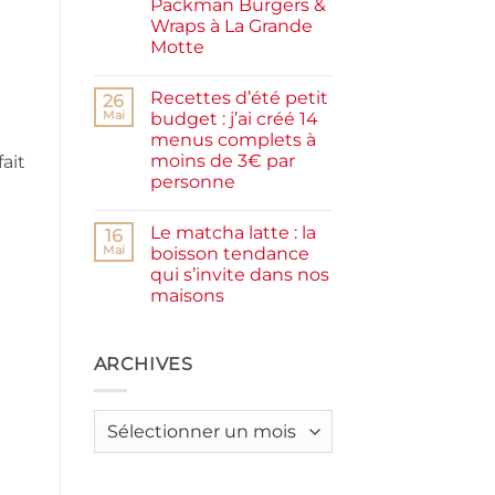
Packman Burgers &
la
farine
Wraps à La Grande
complète,
Motte
moelleux
et
Aucun
IG
commentaire
bas
Recettes d’été petit
sur
26
Smash
Mai
budget : j’ai créé 14
burger
menus complets à
plancha :
j’ai
moins de 3€ par
ait
testé
personne
Packman
Burgers &
Aucun
Wraps
commentaire
à
Le matcha latte : la
sur
16
La
Recettes
Mai
boisson tendance
Grande
d’été
Motte
qui s’invite dans nos
petit
budget
maisons
:
j’ai
Aucun
créé
commentaire
sur
14
Le
ARCHIVES
menus
matcha
complets
latte
à
:
moins
la
de
Archives
boisson
3€
tendance
par
qui
personne
s’invite
dans