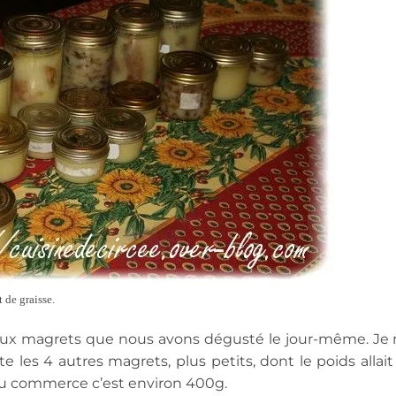
t de graisse.
eaux magrets que nous avons dégusté le jour-même. Je n
te les 4 autres magrets, plus petits, dont le poids allai
du commerce c’est environ 400g.