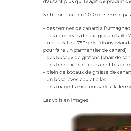
d’autant plus qu’il s’agit de produit de
Notre production 2010 ressemble pas 
– des terrines de canard à l’Armagnac
– des conserves de foie gras en taille
– un bocal de 750g de fritons (viand
pour faire un parmentier de canard)
– des bocaux de gratons (chair de canar
– des bocaux de cuisses confites (à 
– plein de bocaux de graisse de canar
– un bocal avec cou et ailes
– des magrets mis sous vide à la ferm
Les voilà en images :