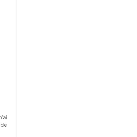
’ai
t de