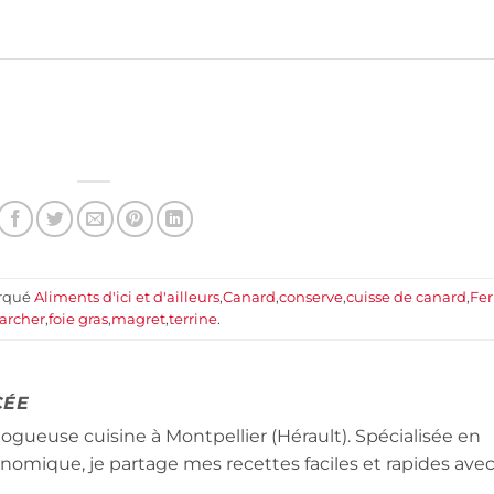
arqué
Aliments d'ici et d'ailleurs
,
Canard
,
conserve
,
cuisse de canard
,
Fe
archer
,
foie gras
,
magret
,
terrine
.
CÉE
logueuse cuisine à Montpellier (Hérault). Spécialisée en
conomique, je partage mes recettes faciles et rapides ave
.