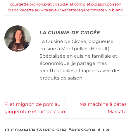
courgette
,
oignon
,
plat chaud
,
Plat complet
,
poisson
,
poisson
blanc
,
Recette au Vitasaveur
,
Recette légère
,
tomate
,
vin blanc
.
LA CUISINE DE CIRCÉE
La Cuisine de Circée, blogueuse
cuisine à Montpellier (Hérault).
Spécialisée en cuisine familiale et
économique, je partage mes
recettes faciles et rapides avec des
produits de saison.
Filet mignon de porc au
Ma machine à pâtes
gingembre et lait de coco
Marcato
13 COMMENTAIRES SUR “
POISSON À LA