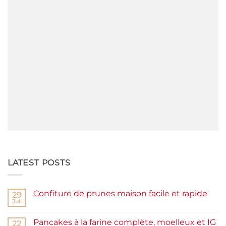
LATEST POSTS
Confiture de prunes maison facile et rapide
29
Juil
Aucun
commentaire
sur
Pancakes à la farine complète, moelleux et IG
22
Confiture