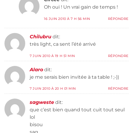
Oh oui ! Un vrai gain de temps !
16 JUIN 2010 À 7 H 56 MIN
RÉPONDRE
Chilubru
dit:
très light, ca sent l’été arrivé
7 JUIN 2010 À 19 H 51 MIN
RÉPONDRE
Alaro
dit:
je me serais bien invitée à ta table ! ;-))
7 JUIN 2010 À 20 H 01 MIN
RÉPONDRE
sagweste
dit:
que c’est bien quand tout cuit tout seul
lol
bisou
sag