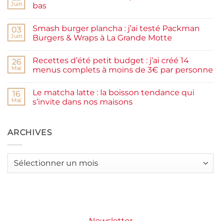
de
Juin
bas
prunes
Aucun
maison
commentaire
facile
Smash burger plancha : j’ai testé Packman
sur
03
et
Pancakes
rapide
Juin
Burgers & Wraps à La Grande Motte
à
la
Aucun
farine
commentaire
Recettes d’été petit budget : j’ai créé 14
complète,
sur
26
moelleux
Smash
Mai
menus complets à moins de 3€ par personne
et
burger
IG
plancha :
Aucun
bas
j’ai
commentaire
Le matcha latte : la boisson tendance qui
testé
sur
16
Packman
Recettes
Mai
s’invite dans nos maisons
Burgers &
d’été
Wraps
petit
Aucun
à
budget
commentaire
La
:
sur
Grande
j’ai
Le
ARCHIVES
Motte
créé
matcha
14
latte
menus
:
complets
la
Archives
à
boisson
moins
tendance
de
qui
3€
s’invite
par
dans
personne
nos
maisons
Newsletter