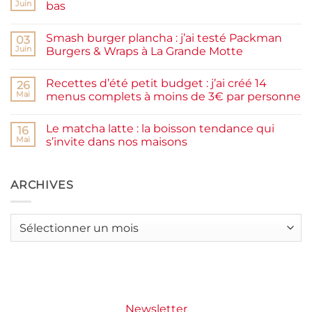
de
Juin
bas
prunes
Aucun
maison
commentaire
facile
Smash burger plancha : j’ai testé Packman
sur
03
et
Pancakes
rapide
Juin
Burgers & Wraps à La Grande Motte
à
la
Aucun
farine
commentaire
Recettes d’été petit budget : j’ai créé 14
complète,
sur
26
moelleux
Smash
Mai
menus complets à moins de 3€ par personne
et
burger
IG
plancha :
Aucun
bas
j’ai
commentaire
Le matcha latte : la boisson tendance qui
testé
sur
16
Packman
Recettes
Mai
s’invite dans nos maisons
Burgers &
d’été
Wraps
petit
Aucun
à
budget
commentaire
La
:
sur
Grande
j’ai
Le
ARCHIVES
Motte
créé
matcha
14
latte
menus
:
complets
la
Archives
à
boisson
moins
tendance
de
qui
3€
s’invite
par
dans
personne
nos
maisons
Newsletter