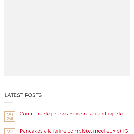
LATEST POSTS
Confiture de prunes maison facile et rapide
29
Juil
Aucun
commentaire
sur
Pancakes à la farine complète, moelleux et IG
22
Confiture