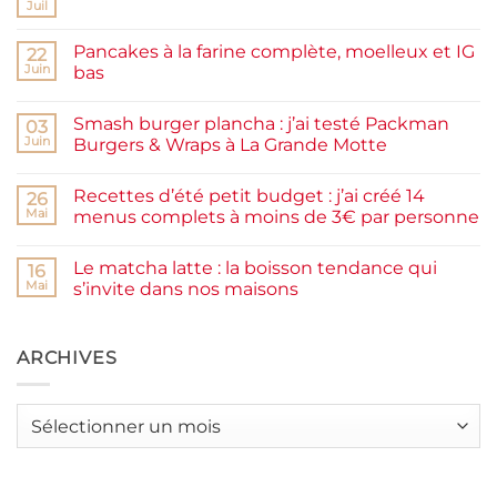
Juil
Aucun
commentaire
sur
Pancakes à la farine complète, moelleux et IG
22
Confiture
de
Juin
bas
prunes
Aucun
maison
commentaire
facile
Smash burger plancha : j’ai testé Packman
sur
03
et
Pancakes
rapide
Juin
Burgers & Wraps à La Grande Motte
à
la
Aucun
farine
commentaire
Recettes d’été petit budget : j’ai créé 14
complète,
sur
26
moelleux
Smash
Mai
menus complets à moins de 3€ par personne
et
burger
IG
plancha :
Aucun
bas
j’ai
commentaire
Le matcha latte : la boisson tendance qui
testé
sur
16
Packman
Recettes
Mai
s’invite dans nos maisons
Burgers &
d’été
Wraps
petit
Aucun
à
budget
commentaire
La
:
sur
Grande
j’ai
Le
ARCHIVES
Motte
créé
matcha
14
latte
menus
:
complets
la
Archives
à
boisson
moins
tendance
de
qui
3€
s’invite
par
dans