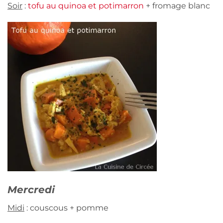
Soir
:
tofu au quinoa et potimarron
+ fromage blanc
Mercredi
Midi
: couscous + pomme