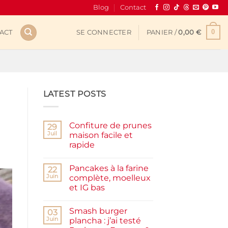
Blog
Contact
0
ACT
SE CONNECTER
PANIER /
0,00
€
LATEST POSTS
Confiture de prunes
29
Juil
maison facile et
rapide
Aucun
commentaire
Pancakes à la farine
sur
22
Confiture
Juin
complète, moelleux
de
et IG bas
prunes
maison
Aucun
facile
commentaire
et
Smash burger
sur
03
rapide
Pancakes
Juin
plancha : j’ai testé
à