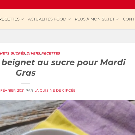
RECETTES
ACTUALITÉS FOOD
PLUS À MON SUJET
CONT
GNETS SUCRÉS
,
DIVERS
,
RECETTES
 beignet au sucre pour Mardi
Gras
 FÉVRIER 2021
PAR
LA CUISINE DE CIRCÉE