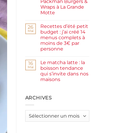
Packman Burgers &
la
farine
Wraps à La Grande
complète,
Motte
moelleux
et
Aucun
IG
commentaire
bas
Recettes d’été petit
sur
26
Smash
Mai
budget : j’ai créé 14
burger
menus complets à
plancha :
j’ai
moins de 3€ par
testé
personne
Packman
Burgers &
Aucun
Wraps
commentaire
à
Le matcha latte : la
sur
16
La
Recettes
Mai
boisson tendance
Grande
d’été
Motte
qui s’invite dans nos
petit
budget
maisons
:
j’ai
Aucun
créé
commentaire
sur
14
Le
ARCHIVES
menus
matcha
complets
latte
à
:
moins
la
de
Archives
boisson
3€
tendance
par
qui
personne
s’invite
dans