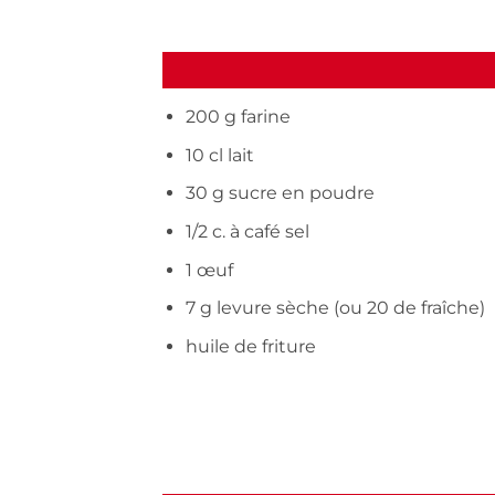
200 g farine
10 cl lait
30 g sucre en poudre
1/2 c. à café sel
1 œuf
7 g levure sèche (ou 20 de fraîche)
huile de friture