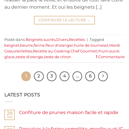
au dernier moment. Et oui les beignets […]
CONTINUER LA LECTURE
→
Posté dans
Beignets sucrés
,
Divers
,
Recettes
|
Tagged
beignet
,
beurre
,
farine
,
fleur d'oranger
,
huile de tournesol
,
Mardi
Gras
,
oreillettes
,
Recette au Cooking Chef Gourmet
,
rhum
,
sucre
glace
,
zeste d'orange
,
zeste de citron
1
Commentaire
1
2
3
4
…
6
LATEST POSTS
Confiture de prunes maison facile et rapide
29
Juil
Aucun
commentaire
sur
Pancakes à la farine complète, moelleux et IG