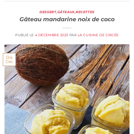
DESSERT
,
GÂTEAUX
,
RECETTES
Gâteau mandarine noix de coco
PUBLIÉ LE
4 DÉCEMBRE 2023
PAR
LA CUISINE DE CIRCÉE
04
Déc