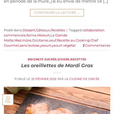
en période de la mûre, j’ai eu envie de mettre ce […]
CONTINUER LA LECTURE
→
Posté dans
Dessert
,
Gâteaux
,
Recettes
|
Tagged
collaboration
commerciale
,
farine
,
Hérault
,
La Grande
Motte
,
Maé
,
mûre
,
Occitanie
,
oeuf
,
Recette au Cooking Chef
Gourmet
,
sans lactose
,
yaourt
,
yaourt végétal
2
Commentaires
BEIGNETS SUCRÉS
,
DIVERS
,
RECETTES
Les oreillettes de Mardi Gras
PUBLIÉ LE
22 FÉVRIER 2022
PAR
LA CUISINE DE CIRCÉE
22
Fév