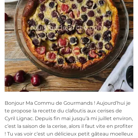
Bonjour Ma Commu de Gourmands ! Aujourd’hui je
te propose la recette du clafoutis aux cerises de
Cyril Lignac. Depuis fin mai jusqu’à mi juillet environ,
c’est la saison de la cerise, alors il faut vite en profiter
! Tu vas voir c’est un délicieux petit gâteau moelleux