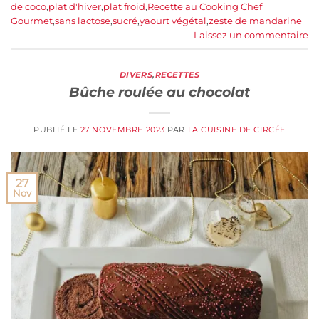
de coco
,
plat d'hiver
,
plat froid
,
Recette au Cooking Chef
Gourmet
,
sans lactose
,
sucré
,
yaourt végétal
,
zeste de mandarine
Laissez un commentaire
DIVERS
,
RECETTES
Bûche roulée au chocolat
PUBLIÉ LE
27 NOVEMBRE 2023
PAR
LA CUISINE DE CIRCÉE
27
Nov