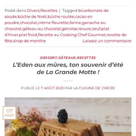
Posté dans
Divers
,
Recettes
|
Tagged
bicarbonate de
soude
,
bûche de Noël
,
bûche roulée
,
cacao en
poudre
,
chocolat
,
crème fleurette
,
farine
,
ganache au
chocolat
,
gâteau au chocolat
,
génoise
,
levure
,
oeuf
,
plat
d'hiver
,
plat froid
,
Recette au Cooking Chef Gourmet
,
recette de
fête
,
sirop de menthe
Laissez un commentaire
DESSERT
,
GÂTEAUX
,
RECETTES
L’Eden aux mûres, ton souvenir d’été
de La Grande Motte !
PUBLIÉ LE
7 AOÛT 2023
PAR
LA CUISINE DE CIRCÉE
07
Août