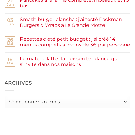
22
Confiture
de
Juin
bas
prunes
Aucun
maison
commentaire
facile
Smash burger plancha : j’ai testé Packman
sur
03
et
Pancakes
rapide
Juin
Burgers & Wraps à La Grande Motte
à
la
Aucun
farine
commentaire
Recettes d’été petit budget : j’ai créé 14
complète,
sur
26
moelleux
Smash
Mai
menus complets à moins de 3€ par personne
et
burger
IG
plancha :
Aucun
bas
j’ai
commentaire
Le matcha latte : la boisson tendance qui
testé
sur
16
Packman
Recettes
Mai
s’invite dans nos maisons
Burgers &
d’été
Wraps
petit
Aucun
à
budget
commentaire
La
:
sur
Grande
j’ai
Le
ARCHIVES
Motte
créé
matcha
14
latte
menus
:
complets
la
Archives
à
boisson
moins
tendance
de
qui
3€
s’invite
par
dans
personne
nos
maisons