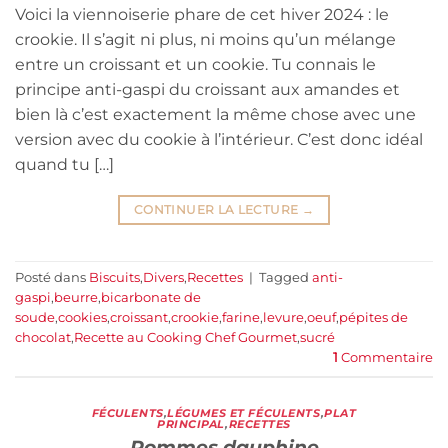
Voici la viennoiserie phare de cet hiver 2024 : le
crookie. Il s’agit ni plus, ni moins qu’un mélange
entre un croissant et un cookie. Tu connais le
principe anti-gaspi du croissant aux amandes et
bien là c’est exactement la même chose avec une
version avec du cookie à l’intérieur. C’est donc idéal
quand tu […]
CONTINUER LA LECTURE
→
Posté dans
Biscuits
,
Divers
,
Recettes
|
Tagged
anti-
gaspi
,
beurre
,
bicarbonate de
soude
,
cookies
,
croissant
,
crookie
,
farine
,
levure
,
oeuf
,
pépites de
chocolat
,
Recette au Cooking Chef Gourmet
,
sucré
1
Commentaire
FÉCULENTS
,
LÉGUMES ET FÉCULENTS
,
PLAT
PRINCIPAL
,
RECETTES
Pommes dauphine