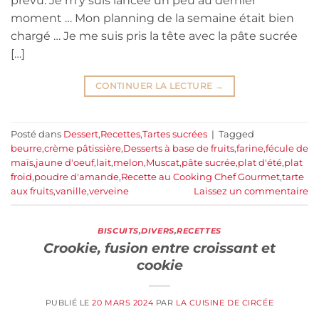
prévu. Je m’y suis lancée un peu au dernier
moment … Mon planning de la semaine était bien
chargé … Je me suis pris la tête avec la pâte sucrée
[…]
CONTINUER LA LECTURE
→
Posté dans
Dessert
,
Recettes
,
Tartes sucrées
|
Tagged
beurre
,
crème pâtissière
,
Desserts à base de fruits
,
farine
,
fécule de
maïs
,
jaune d'oeuf
,
lait
,
melon
,
Muscat
,
pâte sucrée
,
plat d'été
,
plat
froid
,
poudre d'amande
,
Recette au Cooking Chef Gourmet
,
tarte
aux fruits
,
vanille
,
verveine
Laissez un commentaire
BISCUITS
,
DIVERS
,
RECETTES
Crookie, fusion entre croissant et
cookie
PUBLIÉ LE
20 MARS 2024
PAR
LA CUISINE DE CIRCÉE