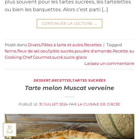
plus souvent pour les tartes sucrées, les tartelettes
ou bien les barquettes. Alors c’est parti […]
CONTINUER LA LECTURE
→
Posté dans
Divers
,
Pâtes à tarte et autre
,
Recettes
|
Tagged
farine
,
fleur de sel
,
oeuf
,
pâte sucrée
,
poudre d'amande
,
Recette au
Cooking Chef Gourmet
,
sucré
,
sucre glace
Laissez un commentaire
DESSERT
,
RECETTES
,
TARTES SUCRÉES
Tarte melon Muscat verveine
PUBLIÉ LE
31 JUILLET 2024
PAR
LA CUISINE DE CIRCÉE
31
Juil