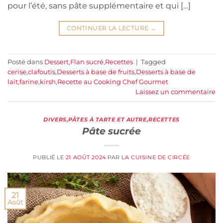
pour l’été, sans pâte supplémentaire et qui […]
CONTINUER LA LECTURE
→
Posté dans
Dessert
,
Flan sucré
,
Recettes
|
Tagged
cerise
,
clafoutis
,
Desserts à base de fruits
,
Desserts à base de
lait
,
farine
,
kirsh
,
Recette au Cooking Chef Gourmet
Laissez un commentaire
DIVERS
,
PÂTES À TARTE ET AUTRE
,
RECETTES
Pâte sucrée
PUBLIÉ LE
21 AOÛT 2024
PAR
LA CUISINE DE CIRCÉE
21
Août